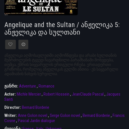
Angelique and the Sultan / ანჟელიკა 5:
ანჟელიკა და სულთანი
ანჟელიკა აღმოსავლეთში აღმოჩნდება და არაბი სულთანის
მებრძოლების ტყვედ ჩავარდნილი ჰარამხანაში მოხვდება,
თუმცა, ქმრის სიყვარულის ერთგული რჩება. ერთადერთი
გრძნობა, რომელიც ანჟელიკას გულში ანთია - ეს საყვარელი
ადამიანის ნახვის სურვილია.
ჟანრი:
Adventure
,
Romance
Actor:
Michle Mercier
,
Robert Hossein
,
JeanClaude Pascal
,
Jacques
Santi
Director:
Bernard Borderie
Writer:
Anne Golon novel
,
Serge Golon novel
,
Bernard Borderie
,
Francis
Cosne
,
Pascal Jardin dialogue
ქვეყანა:
France
,
Italy
,
Unknown