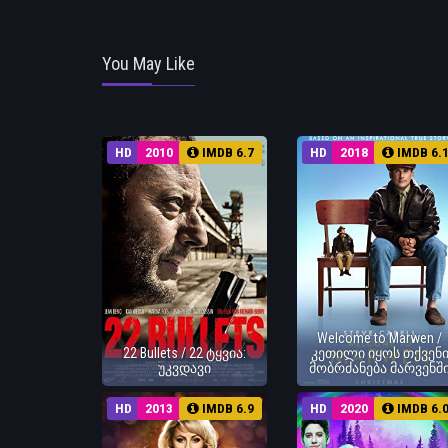
You May Like
HD
2010
IMDB 6.7
HD
2018
IMDB 6.
Welcome to Marwen /
22 Bullets / 22 ტყვია:
კეთილი იყოს თქვენ
უკვდავი
მობრძანება მარვენშ
HD
2013
IMDB 6.9
HD
2020
IMDB 6.