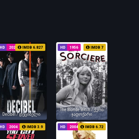
HD
2022
IMDB 6.827
HD
1956
IMDB 7
The Blonde Witch / ქერა
Decibel / დეციბელი
ჯადოქარი
HD
2004
IMDB 3.9
HD
2004
IMDB 6.72