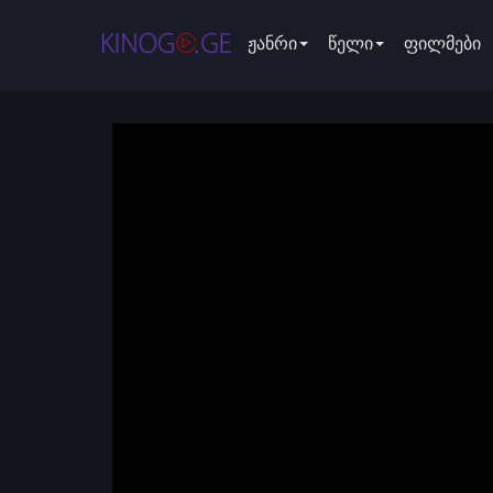
ჟანრი
წელი
ფილმები