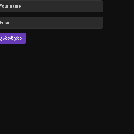
ᲒᲐᲛᲝᲬᲔᲠᲐ