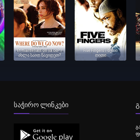
Et maintenant on va où? /
Five Fingers / ხუთი
ახლა საით წავიდეთ?
თითი
Საჭირო Ლინკები
Გ
გ
ფ