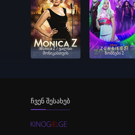
Monica Z / ვალსი
Z-O-M-B-I-E-S 2 /
მონიკასთვის
ზომბები 2
Ჩვენ Შესახებ