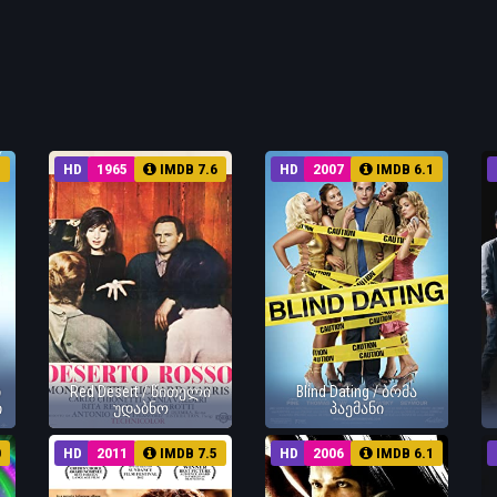
1
HD
1965
IMDB 7.6
HD
2007
IMDB 6.1
ი
Red Desert / წითელი
Blind Dating / ბრმა
ი
უდაბნო
პაემანი
0
HD
2011
IMDB 7.5
HD
2006
IMDB 6.1