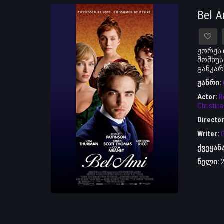
Bel 
ჟორჟს 
მომხუს
განკა
ჟანრი:
Actor:
R
Christina
Directo
Writer:
G
ქვეყან
წელი: