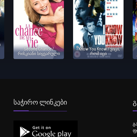
h
Second Chance /
I Know You Know / ვიცი,
რისკიანი სიყვარული
რომ იცი
Საჭირო Ლინკები
Გ
გ
ფ