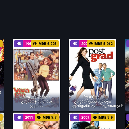
5
HD
1964
IMDB 6.295
HD
2009
IMDB 5.012
D
Viva Las Vegas /
Post Grad /
გაუმარჯოს ლას-
გადარჩენის სკოლა
ვეგასს
კურსდამთავრებულთათვის
6
HD
2011
IMDB 5.7
HD
2009
IMDB 5.9