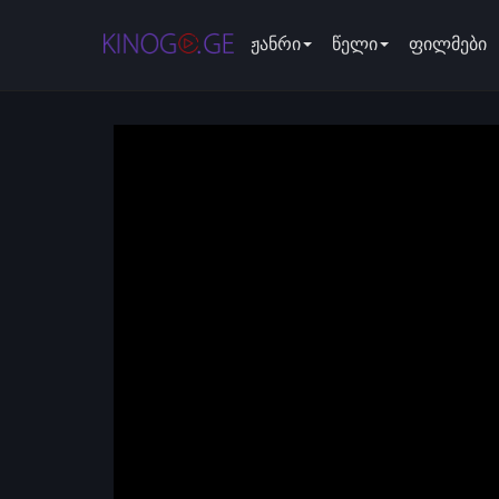
ჟანრი
წელი
ფილმები