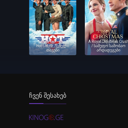
A Royal Christmas Crus
Hot Shots! / ცხელი
/ სამეფო საშობაო
თავები
არდადეგები
Ჩვენ Შესახებ