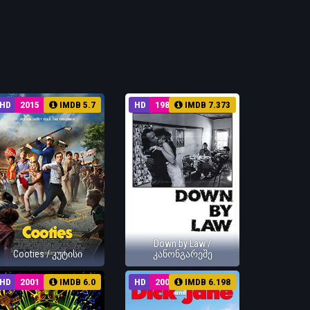
HD
2015
IMDB 5.7
HD
1986
IMDB 7.373
Down by Law /
Cooties / კუტისი
კანონგარეშე
HD
2001
IMDB 6.0
HD
2005
IMDB 6.198