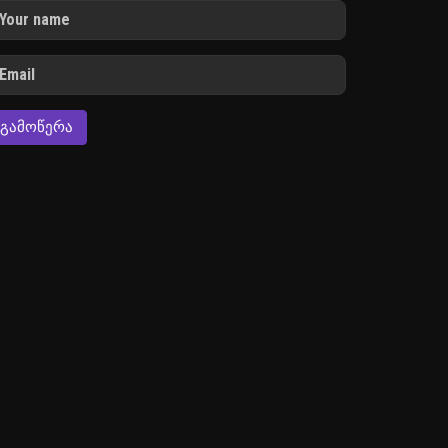
ᲒᲐᲛᲝᲬᲔᲠᲐ