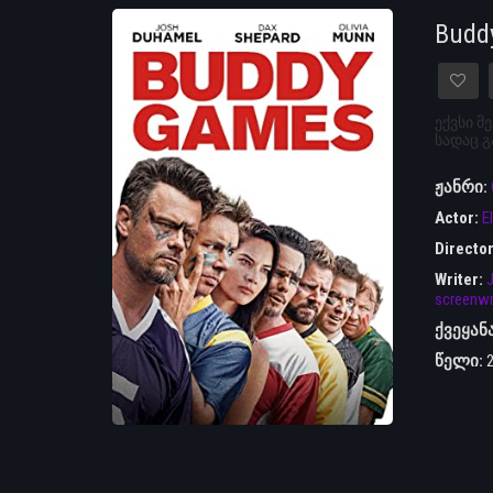
Budd
ექვსი მ
სადაც გ
ჟანრი:
Actor:
E
Directo
Writer:
J
screenwr
ქვეყან
წელი: