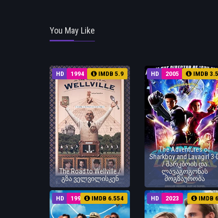
You May Like
HD
1994
IMDB 5.9
HD
2005
IMDB 3.
The Adventures of
Sharkboy and Lavagirl 3-
/ შარკბოის და
The Road to Wellville /
ლავაგოგონას
გზა ველვილისკენ
მოგზაურობა
HD
1991
IMDB 6.554
HD
2023
IMDB 