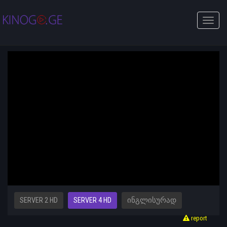
Toggle
naviga
SERVER 2 HD
SERVER 4 HD
ᲘᲜᲒᲚᲘᲡᲣᲠᲐᲓ
report