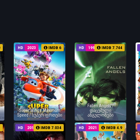
0
HD
2023
IMDB 6
HD
1995
IMDB 7.744
Fallen Angels /
Super Wings: Maximum
დაცემული
Speed / სუპერ ფრთები
ანგელოზები
5
HD
2017
IMDB 7.034
HD
2021
IMDB 4.9