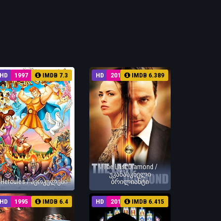
HD
1997
IMDB 7.3
HD
2014
IMDB 6.389
The Last Diamond /
უკანასკნელი
Hercules / ჰერკულესი
ბრილიანტი
HD
1995
IMDB 6.4
HD
2017
IMDB 6.415