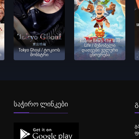
Boonie Bears: The Wild
Life / მეზობელი
Tokyo Ghoul / ტოკიოს
დათვები: ველური
ი
მონსტრი
ცხოვრება
Საჭირო Ლინკები
Გ
გ
ფ