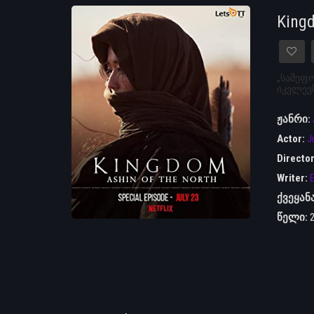
King
„სამეფო
იკვლევს
ჟანრი:
Actor:
J
Directo
Writer:
E
ქვეყან
წელი: