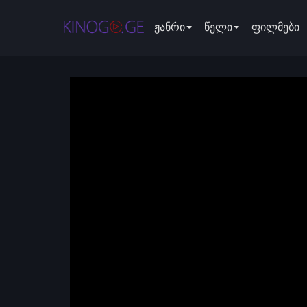
ჟანრი
წელი
ფილმები