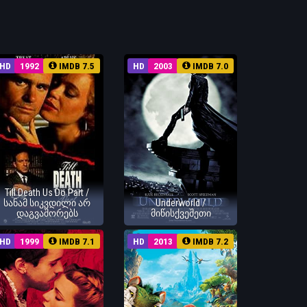
HD
1992
IMDB 7.5
HD
2003
IMDB 7.0
Till Death Us Do Part /
სანამ სიკვდილი არ
Underworld /
დაგვაშორებს
მიწისქვეშეთი
HD
1999
IMDB 7.1
HD
2013
IMDB 7.2