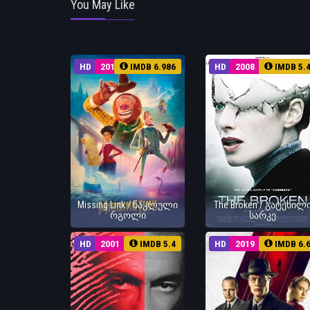
You May Like
HD
2019
IMDB 6.986
HD
2008
IMDB 5.
Missing Link / ნაკლული
The Broken / გატეხილ
რგოლი
სარკე
HD
2001
IMDB 5.4
HD
2019
IMDB 6.