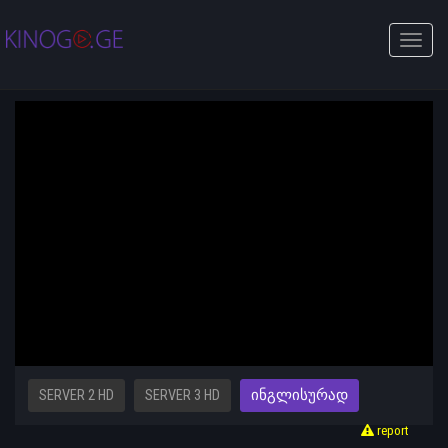
Toggle
naviga
SERVER 2 HD
SERVER 3 HD
ᲘᲜᲒᲚᲘᲡᲣᲠᲐᲓ
report