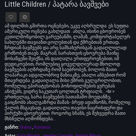
Little Children / პატარა ბავშვები
ამ ფილმის გმირთა ოცნებები, უკვე აღსრულდა. ეს სუფთა
ამერიკული ოცნება გახლდათ . ახლა, ისინი ცხოვრობენ
კეთილმოწყობილ გარეუბანში, ლამაზ, კომფორტაბელურ
სახლებში თავიანთ ცოლებთან და ქმრებთან ერთად,
ზრდიან ბავშვებს და არც სამსახურისგან გადაღლილად
გრძნობენ თავს. მაგრამ, სარასთვის ცხოვრება მაინც
მოსაწყენი შეიქნა, ის დაიღალა ერთფეროვნებით, იმ
დედიკოებით, რომლებიც ყოველდღიურად მხოლოდ
ბავშვების აღზრდაზე რომ საუბრობენ, ბოლოს მათი
ლაპარაკი ადგილობრივ მანიაკზე, ახალი ამბებით რომ
მთავრდება. გადაიღალა მისი ქმრის გულგრილობით,
რომელიც უპირატესობას პონოფილმების ყურებას
ანიჭებს, ვიდრე საკუთარ ცოლთან ტრფიალს... <br >
ერთხელაც, სარა ბავშვების სათამაშო მოედანზე,
გაიცნობს ახალგაზრდა მამას- ბრედ ადამსონს, რომელიც
ქალის მსგავსად, გადაიღალა თავისი ნაცრისფერი და
პირქუში ცხოვრებით. როგორც სჩანს, ეს შეხვედრა მათი
მხსნელი აღმოჩნდება...
ჟანრი:
Drama
,
Romance
Actor:
Kate Winslet
,
Jennifer Connelly
,
Patrick Wilson