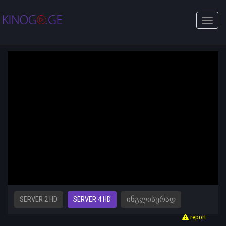
Toggle
naviga
SERVER 2 HD
SERVER 4 HD
ᲘᲜᲒᲚᲘᲡᲣᲠᲐᲓ
report