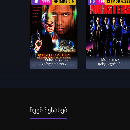
HD
1995
IMDB 5.6
HD
1991
IMDB 6.22
Virtuosity /
Mobsters /
ვირტუოზობა
განგსტერები
Ჩვენ Შესახებ