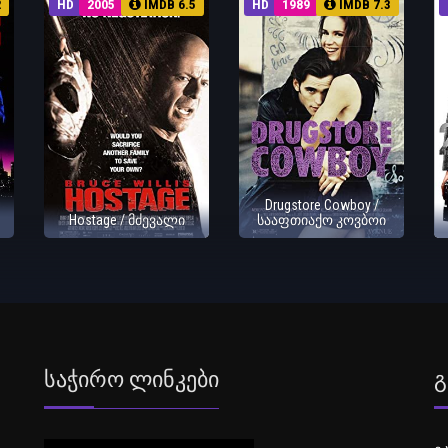
2
HD
2005
IMDB 6.5
HD
1989
IMDB 7.3
Drugstore Cowboy /
Hostage / მძევალი
სააფთიაქო კოვბოი
Საჭირო Ლინკები
Გ