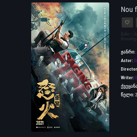
Nou 
შანი –
მოიპოვ
ჟანრი:
Actor:
D
Directo
Writer:
ქვეყან
წელი: