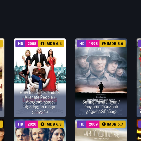
1
HD
2008
IMDB 6.4
HD
1998
IMDB 8.6
How to Lose Friends &
Alienate People /
როგორ უნდა
Saving Private Ryan /
შეაძულო თავი
რიგითი რაიანის
ყველას
გადასარჩენად
6
HD
2020
IMDB 6.3
HD
2009
IMDB 6.7