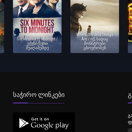
Where the Wild Things
Six Minutes to Midnight /
Are / იქ, სადაც
ექვსი წუთი
მონსტრები
ა
შუაღამემდე
ცხოვრობენ
Საჭირო Ლინკები
Გ
გ
ფ