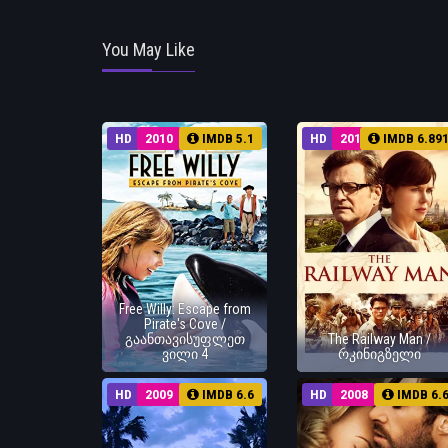
You May Like
HD
2010
IMDB 5.1
HD
2013
IMDB 6.89
Free Willy: Escape from
Pirate's Cove /
გაანთავისუფლეთ
The Railway Man /
ვილი 4
რკინიგზელი
HD
2009
IMDB 6.6
HD
2008
IMDB 6.