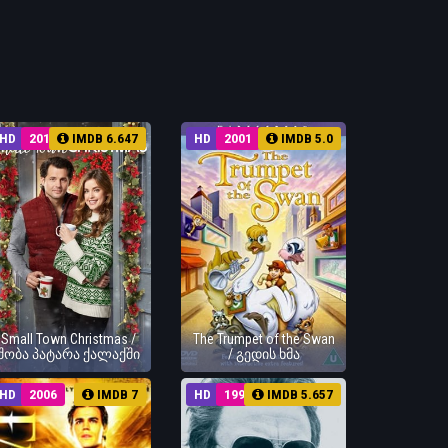
HD
2018
IMDB 6.647
HD
2001
IMDB 5.0
Small Town Christmas /
The Trumpet of the Swan
შობა პატარა ქალაქში
/ გედის ხმა
HD
2006
IMDB 7
HD
1993
IMDB 5.657