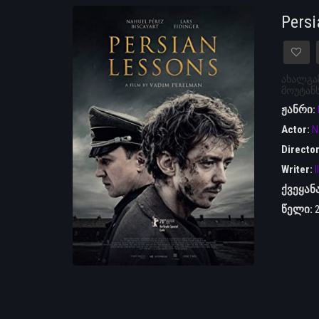
Pers
ახალგა
მოუტანს
ჟანრი:
Actor:
N
Directo
Writer:
I
ქვეყან
წელი: