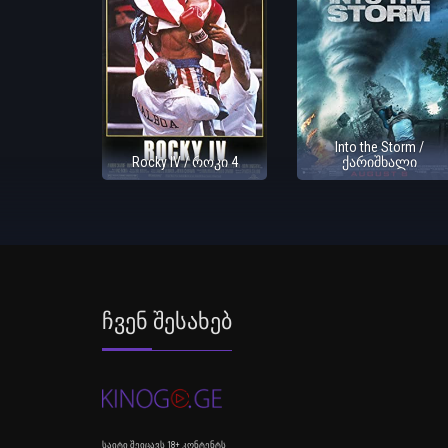
Into the Storm /
Rocky IV / როკი 4
ქარიშხალი
Ჩვენ Შესახებ
საიტი შეიცავს 18+ კონტენტს