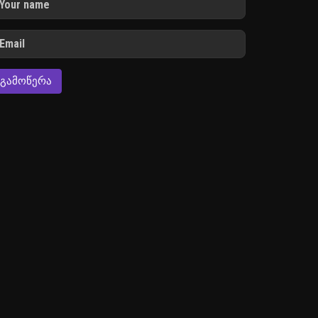
ᲒᲐᲛᲝᲬᲔᲠᲐ