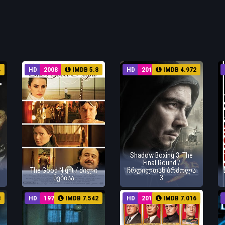
4
HD
2008
IMDB 5.8
HD
2011
IMDB 4.972
Shadow Boxing 3. The
Final Round /
The Good Night / ძილი
ჩრდილთან ბრძოლა
ნებისა
3
8
HD
1978
IMDB 7.542
HD
2017
IMDB 7.016