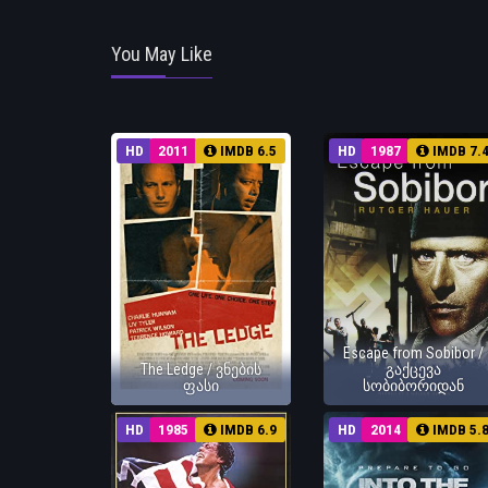
You May Like
HD
2011
IMDB 6.5
HD
1987
IMDB 7.
Escape from Sobibor /
The Ledge / ვნების
გაქცევა
ფასი
სობიბორიდან
HD
1985
IMDB 6.9
HD
2014
IMDB 5.