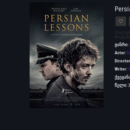
Pers
ახალგა
მოუტანს
ჟანრი:
Actor:
N
Directo
Writer:
I
ქვეყან
წელი: