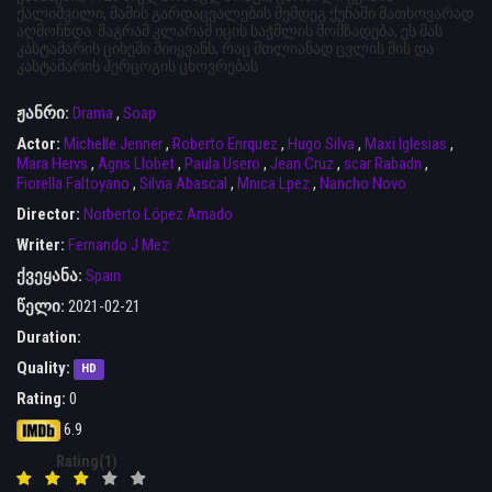
ქალიშვილი, მამის გარდაცვალების შემდეგ ქუჩაში მათხოვარად
აღმოჩნდა. მაგრამ კლარამ იცის საჭმლის მომზადება, ეს მას
კასტამარის ციხეში მიიყვანს, რაც მთლიანად ცვლის მის და
კასტამარის ჰერცოგის ცხოვრებას
ჟანრი:
Drama
,
Soap
Actor:
Michelle Jenner
,
Roberto Enrquez
,
Hugo Silva
,
Maxi Iglesias
,
Mara Hervs
,
Agns Llobet
,
Paula Usero
,
Jean Cruz
,
scar Rabadn
,
Fiorella Faltoyano
,
Silvia Abascal
,
Mnica Lpez
,
Nancho Novo
Director:
Norberto López Amado
Writer:
Fernando J Mez
ქვეყანა:
Spain
წელი:
2021-02-21
Duration:
Quality:
HD
Rating:
0
6.9
Rating(1)