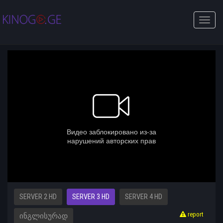
Toggle
naviga
SERVER 2 HD
SERVER 3 HD
SERVER 4 HD
report
ᲘᲜᲒᲚᲘᲡᲣᲠᲐᲓ