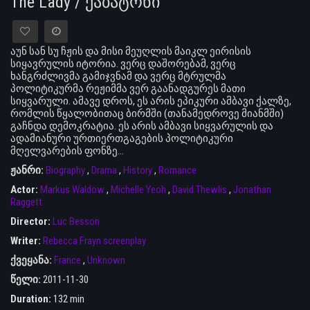
The Lady / ქაბატონი
აუნ სან სუ ჩჟის და მისი მეუღლის მაიკლ ეირისის
სიყავრულის იტორია. ვერც დაშორებამ, ვერც
ხანგრძლივმა გამიჯვნამ და ვერც მტრულმა
პოლიტიკურმა რეჟიმმა ვერ გაანადგურეს მათი
სიყვარული. ამავე დროს, ეს არის ეპიკური ამბავი ქალზე,
რომლის წყალობითაც ბირმში (თანამედროვე მიანმში)
გაჩნდა დემოკრატია. ეს არის ამბავი სიყვარულის და
ადამიანური ურთიერთგაგების პოლიტიკური
მღელვარების ფონზე…
ჟანრი:
Biography
,
Drama
,
History
,
Romance
Actor:
Markus Waldow
,
Michelle Yeoh
,
David Thewlis
,
Jonathan
Raggett
Director:
Luc Besson
Writer:
Rebecca Frayn screenplay
ქვეყანა:
France
,
Unknown
წელი:
2011-11-30
Duration:
132 min