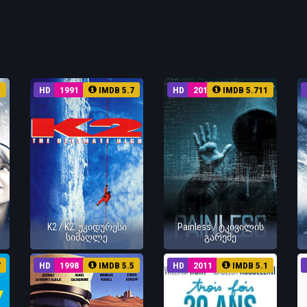
5
HD
1991
IMDB 5.7
HD
2017
IMDB 5.711
K2 / K2: უკიდურესი
Painless / ტკივილის
სიმაღლე
გარეშე
7
HD
1998
IMDB 5.5
HD
2011
IMDB 5.1