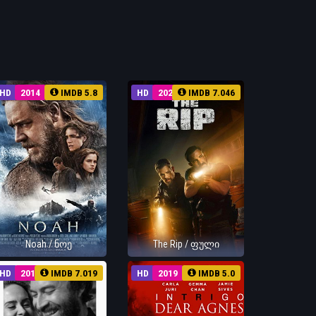
HD
2014
IMDB 5.8
HD
2026
IMDB 7.046
Noah / ნოე
The Rip / ფული
HD
2016
IMDB 7.019
HD
2019
IMDB 5.0