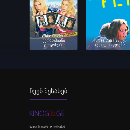
White Chicks /
ქერათმიანი
Turtles Can Fly / კუს
გოგონები
შეუძლია ფრენა
Ჩვენ Შესახებ
საიტი შეიცავს 18+ კონტენტს