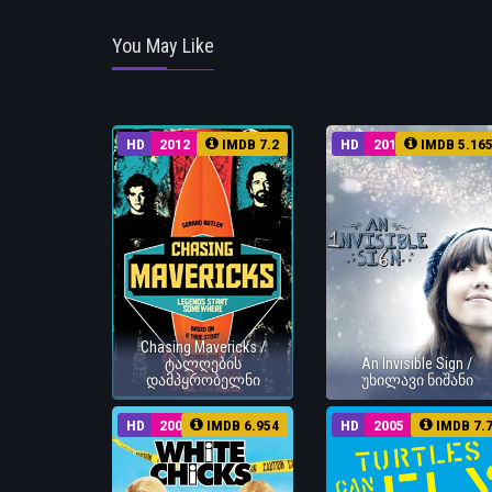
You May Like
HD
2012
IMDB 7.2
HD
2010
IMDB 5.16
Chasing Mavericks /
ტალღების
An Invisible Sign /
დამპყრობელნი
უხილავი ნიშანი
HD
2004
IMDB 6.954
HD
2005
IMDB 7.