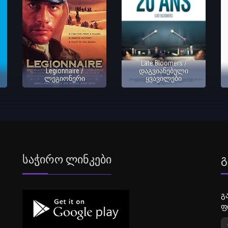
Late Bloomers /
Legionnaire /
დაგვიანებული
ლეგიონერი
ყვავილები
Საჭირო Ლინკები
Გ
გ
ფ