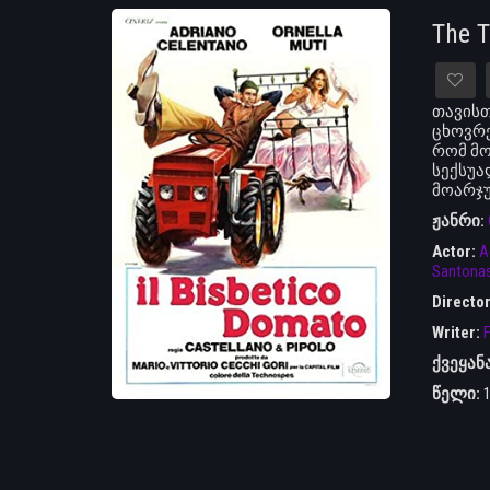
The 
თავისთ
ცხოვრე
რომ მო
სექსუა
მოარჯ
ჟანრი:
Actor:
A
Santona
Directo
Writer:
F
ქვეყან
წელი: