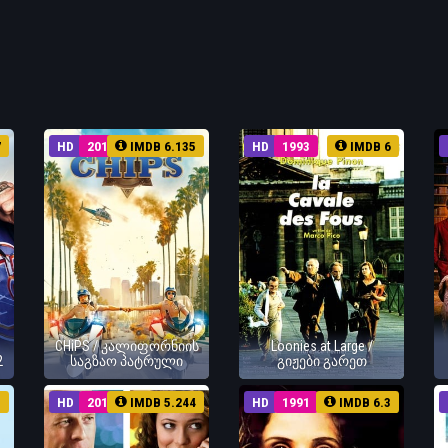
7
HD
2017
IMDB 6.135
HD
1993
IMDB 6
CHiPS / კალიფორნიის
Loonies at Large /
2
საგზაო პატრული
გიჟები გარეთ
5
HD
2012
IMDB 5.244
HD
1991
IMDB 6.3