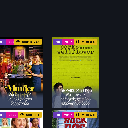
HD
2022
IMDB 5.243
HD
2012
IMDB 8.0
The Perks of Being a
Murder Party /
Wallflower /
სასიკვდილო
მარტოსულობის
წვეულება
უპირატესობანი
HD
2022
IMDB 6.1
HD
2017
IMDB 6.0