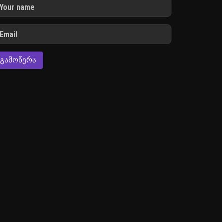
ᲒᲐᲛᲝᲬᲔᲠᲐ