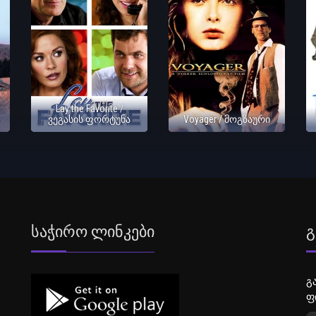
Lay the Favorite /
ვეგასის ფორტუნა
Voyager / მოგზაური
Საჭირო Ლინკები
Გ
გ
ფ