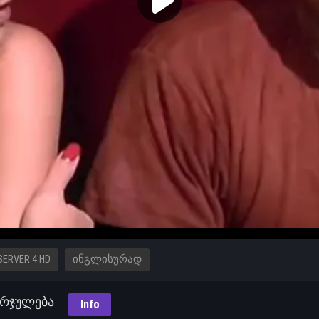
SERVER 4 HD
ᲘᲜᲒᲚᲘᲡᲣᲠᲐᲓ
მორჯულება
Info