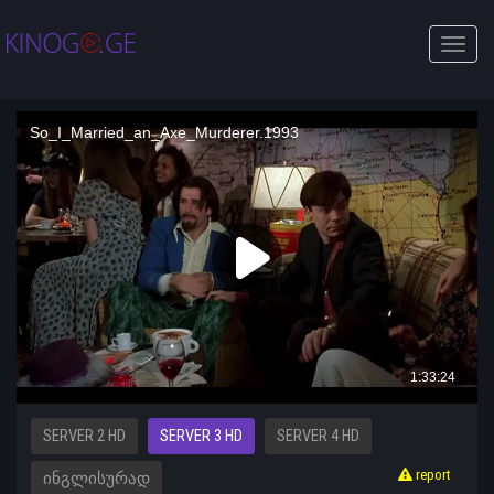
Toggle
naviga
SERVER 2 HD
SERVER 3 HD
SERVER 4 HD
report
ᲘᲜᲒᲚᲘᲡᲣᲠᲐᲓ