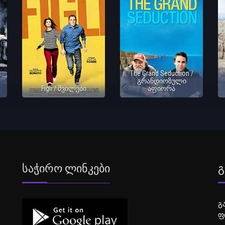
:
The Grand Seduction /
გრანდიოზული
Figli / შვილები
აფიორა
Საჭირო Ლინკები
Გ
გ
ფ