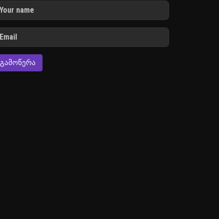
ᲒᲐᲛᲝᲬᲔᲠᲐ