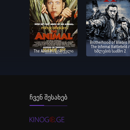
Brotherhood of Blades II
The Infernal Battlefield /
The Animal / ცხოველი
ხმლების საძმო 2
Ჩვენ Შესახებ