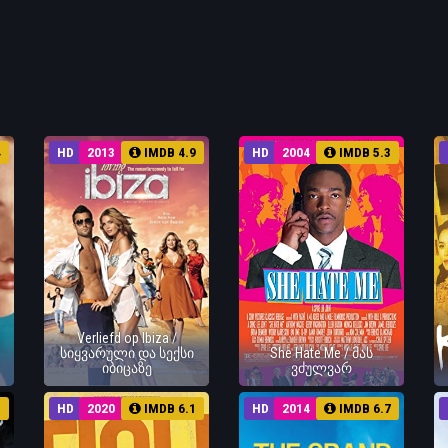
4
HD
2013
IMDB 4.9
HD
2004
IMDB 5.3
Verliefd op Ibiza /
სიყვარული და სექსი
She Hate Me / მას
იბიცაზე
ვძულვარ
1
HD
2020
IMDB 6.1
HD
2014
IMDB 6.7