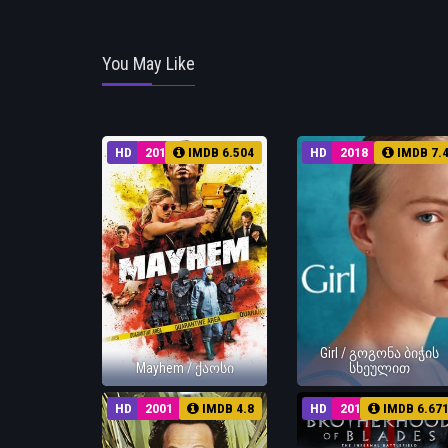
You May Like
HD
2017
IMDB 6.504
HD
2018
IMDB 7.
Girl / გოგონა ბიჭის
Mayhem / ქაოსი
სხეულით
HD
2001
IMDB 4.8
HD
2017
IMDB 6.67