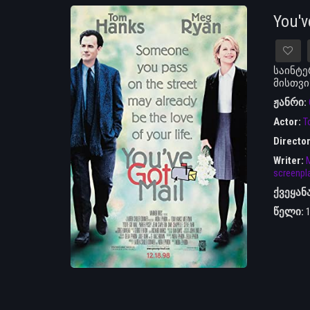
You'
საინტე
მისთვი
ჟანრი:
Actor:
T
Directo
Writer:
M
screenpl
ქვეყან
წელი: