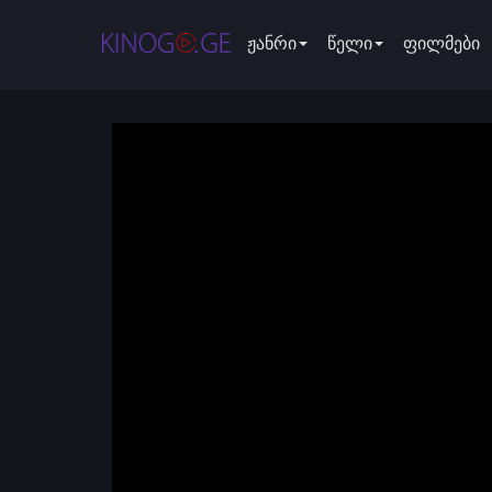
ჟანრი
წელი
ფილმები