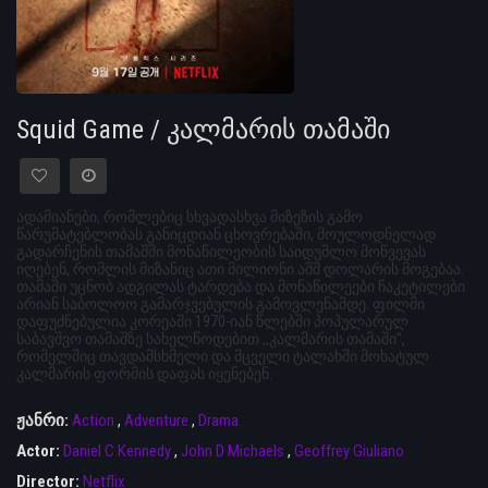
Squid Game / კალმარის თამაში
ადამიანები, რომლებიც სხვადასხვა მიზეზის გამო
წარუმატებლობას განიცდიან ცხოვრებაში, მოულოდნელად
გადარჩენის თამაშში მონაწილეობის საიდუმლო მოწვევას
იღებენ, რომლის მიზანიც ათი მილიონი აშშ დოლარის მოგებაა.
თამაში უცნობ ადგილას ტარდება და მონაწილეები ჩაკეტილები
არიან საბოლოო გამარჯვებულის გამოვლენამდე. ფილმი
დაფუძნებულია კორეაში 1970-იან წლებში პოპულარულ
საბავშვო თამაშზე სახელწოდებით ,,კალმარის თამაში”,
რომელშიც თავდამსხმელი და მცველი ტალახში მოხატულ
კალმარის ფორმის დაფას იყენებენ.
ჟანრი:
Action
,
Adventure
,
Drama
Actor:
Daniel C Kennedy
,
John D Michaels
,
Geoffrey Giuliano
Director:
Netflix