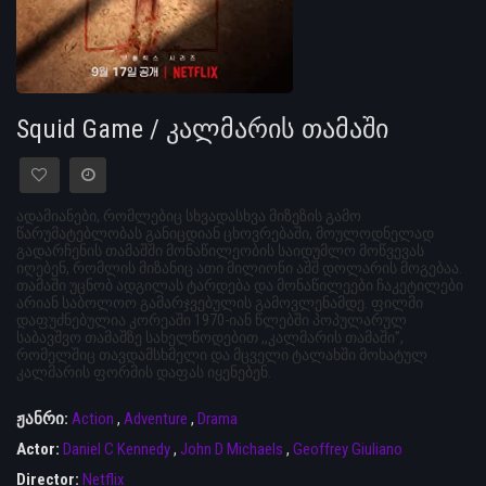
Squid Game / კალმარის თამაში
ადამიანები, რომლებიც სხვადასხვა მიზეზის გამო
წარუმატებლობას განიცდიან ცხოვრებაში, მოულოდნელად
გადარჩენის თამაშში მონაწილეობის საიდუმლო მოწვევას
იღებენ, რომლის მიზანიც ათი მილიონი აშშ დოლარის მოგებაა.
თამაში უცნობ ადგილას ტარდება და მონაწილეები ჩაკეტილები
არიან საბოლოო გამარჯვებულის გამოვლენამდე. ფილმი
დაფუძნებულია კორეაში 1970-იან წლებში პოპულარულ
საბავშვო თამაშზე სახელწოდებით ,,კალმარის თამაში”,
რომელშიც თავდამსხმელი და მცველი ტალახში მოხატულ
კალმარის ფორმის დაფას იყენებენ.
ჟანრი:
Action
,
Adventure
,
Drama
Actor:
Daniel C Kennedy
,
John D Michaels
,
Geoffrey Giuliano
Director:
Netflix