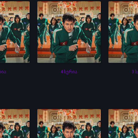
რია
4 სერია
3 