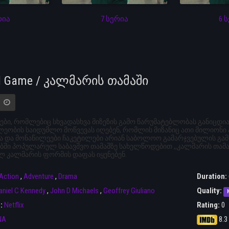
რია
7 სერია
6 
d Game / კალმარის თამაში
ები, რომლებიც სხვადასხვა მიზეზის გამო წარუმატებლობას განიცდ
ეობის საიდუმლო მოწვევას იღებენ, რომლის მიზანიც ათი მილიონი 
ა და მონაწილეები ჩაკეტილები არიან საბოლოო გამარჯვებულის გამ
ბში პოპულარულ საბავშვო თამაშზე სახელწოდებით ,,კალმარის თამ
ლ კალმარის ფორმის დაფას იყენებენ.
Action
,
Adventure
,
Drama
Duration:
aniel C Kennedy
,
John D Michaels
,
Geoffrey Giuliano
Quality:
r:
Netflix
Rating:
0
NA
8.3