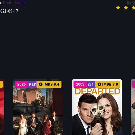
ა:
South Korea
Rati
2021-09-17
5
2026
9 EP
IMDB 8.4
2005
231 EP
IMDB 7.8