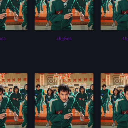
რია
5 სერია
4 