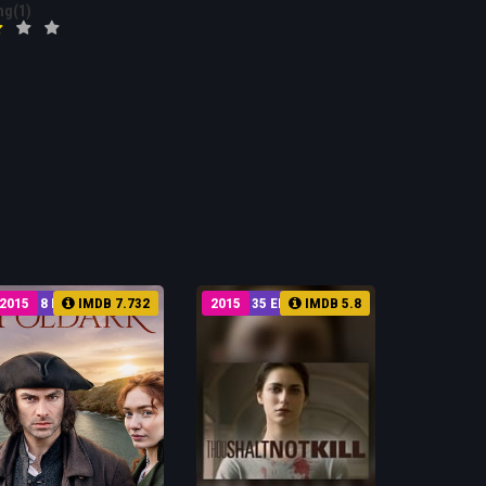
ng(1)
2015
8 EP
IMDB 7.732
2015
35 EP
IMDB 5.8