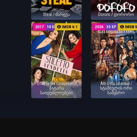
Steal / ძარცვა
Dororo / დორორო
2017
10 EP
IMDB 6.1
2026
33 EP
IMDB 
Ufak Tefek Cinayetler /
Alti Ustu Istanbul /
პატარა
სტამბულის ორი
საიდუმლოებები
სამყარო