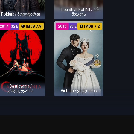
Thou Shalt Not Kill / არ
Poldark / პოლდარკი
მოკლა
2017
32 EP
IMDB 7.9
2016
25 EP
IMDB 7.2
Castlevania /
კასტელვანია
Victoria / ვიქტორია