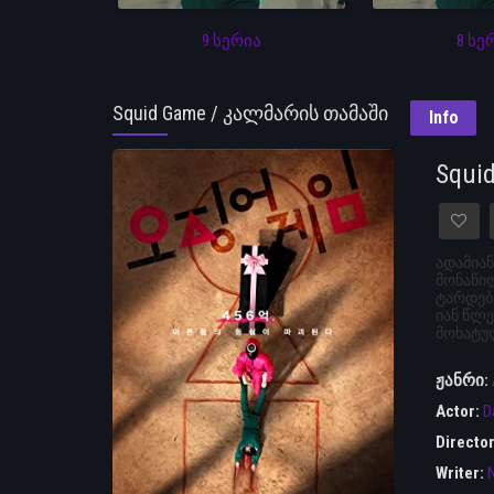
9 სერია
8 სე
Squid Game / კალმარის თამაში
Info
Squi
ადამიან
მონაწილ
ტარდებ
იან წლე
მოხატუ
ჟანრი:
Actor:
D
Directo
Writer: