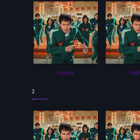
6 სერია
5 სე
2