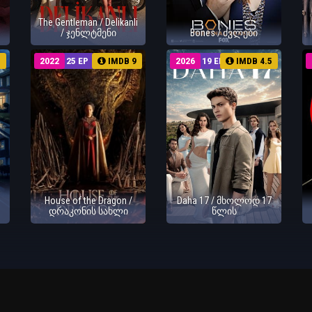
The Gentleman / Delikanli
/ ჯენლტმენი
Bones / ძვლები
5
2022
25 EP
IMDB 9
2026
19 EP
IMDB 4.5
House of the Dragon /
Daha 17 / მხოლოდ 17
დრაკონის სახლი
წლის