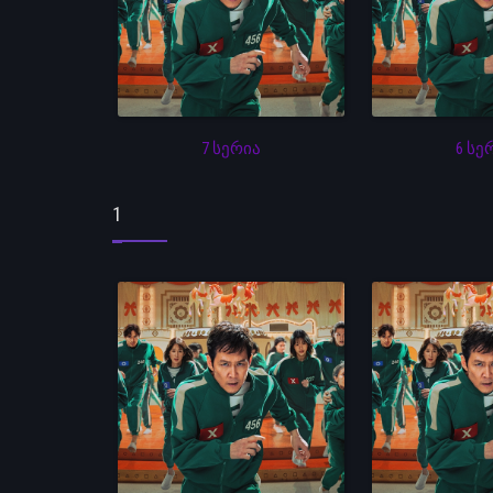
7 სერია
6 სე
1