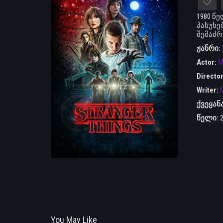
1980 წ
პასუხე
შემაძრ
ჟანრი:
Actor:
M
Directo
Writer:
M
ქვეყან
წელი:
You May Like