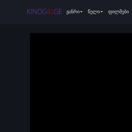
ჟანრი
წელი
ფილმები