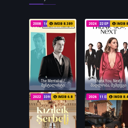
2008
149 EP
IMDB 8.389
2024
22 EP
IMDB 
The Mentalist /
Thank You, Next /
მენტალისტი
მადლობა, შემდეგი
2022
339 EP
IMDB 6.8
2026
11 EP
IMDB 8.