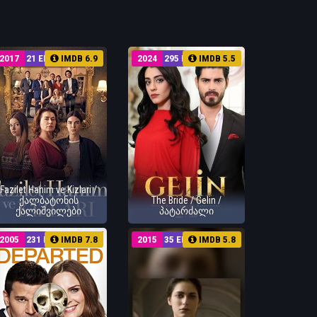
2017
21 EP
IMDB 6.9
2024
295 EP
IMDB 5.5
Fazilet Hanim ve Kizlari /
ქალბატონის
The Bride / Gelin /
ქალიშვილები
პატარძალი
2005
231 EP
IMDB 7.8
2015
35 EP
IMDB 5.8