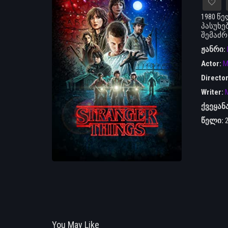
1980 წ
პასუხე
შემაძრ
ჟანრი:
Actor:
M
Directo
Writer:
M
ქვეყან
წელი:
You May Like