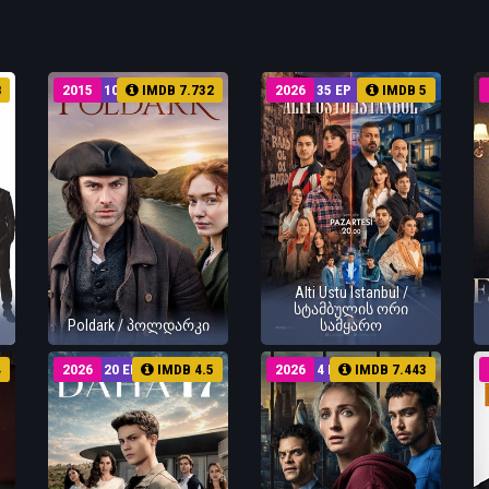
8
2015
10 EP
IMDB 7.732
2026
35 EP
IMDB 5
Alti Ustu Istanbul /
სტამბულის ორი
Poldark / პოლდარკი
სამყარო
4
2026
20 EP
IMDB 4.5
2026
4 EP
IMDB 7.443