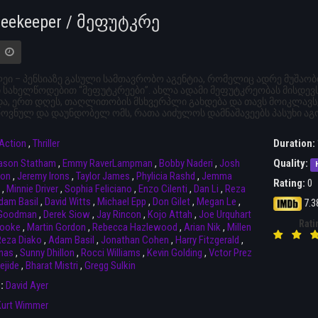
Beekeeper / მეფუტკრე
ეი – პენსიაზე გასული სამთავრობო აგენტია, რომელიც ადრე მუშა
სახელწოდებით “მეფუტკრეები”. ახლა ადამი მეფუტკრეობას მისდევს
ა, ერთ დღეს, თაღლითობის მსხვერპლი გახდება და თავს მოიკლავს,
ოვნულ და დაუნდობელ ომს, რათა აიძულოს დამნაშავეებს პასუხი აგ
Action
,
Thriller
Duration:
ason Statham
,
Emmy RaverLampman
,
Bobby Naderi
,
Josh
Quality:
son
,
Jeremy Irons
,
Taylor James
,
Phylicia Rashd
,
Jemma
Rating:
0
,
Minnie Driver
,
Sophia Feliciano
,
Enzo Cilenti
,
Dan Li
,
Reza
dam Basil
,
David Witts
,
Michael Epp
,
Don Gilet
,
Megan Le
,
7.3
 Goodman
,
Derek Siow
,
Jay Rincon
,
Kojo Attah
,
Joe Urquhart
Rati
rooke
,
Martin Gordon
,
Rebecca Hazlewood
,
Arian Nik
,
Millen
eza Diako
,
Adam Basil
,
Jonathan Cohen
,
Harry Fitzgerald
,
nas
,
Sunny Dhillon
,
Rocci Williams
,
Kevin Golding
,
Vctor Prez
ejide
,
Bharat Mistri
,
Gregg Sulkin
r:
David Ayer
Kurt Wimmer