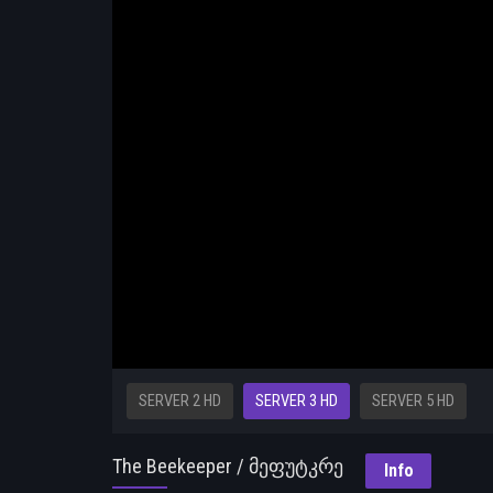
SERVER 2 HD
SERVER 3 HD
SERVER 5 HD
The Beekeeper / მეფუტკრე
Info