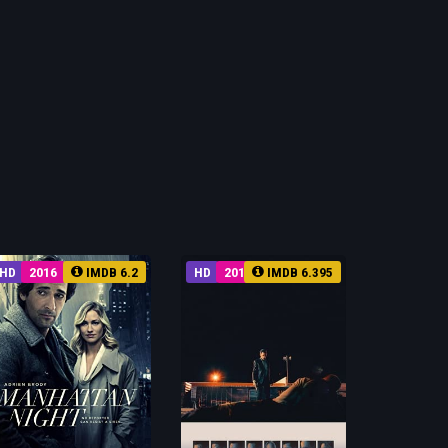
HD
2016
IMDB 6.2
HD
2018
IMDB 6.395