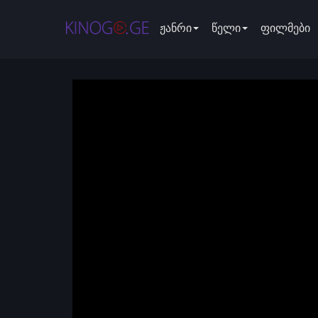
ჟანრი
წელი
ფილმები