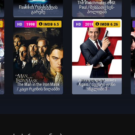
The Watchmaker of St.
Flawless / დეფექტის
Paul / მესაათე სენ-
გარეშე
პოლიდან
6
HD
1998
IMDB 6.5
HD
2018
IMDB 6.26
Johnny English Strikes
The Man in the Iron Mask
Again / აგენტი ჯონი
/ კაცი რკინის ნიღაბში
ინგლიში 3