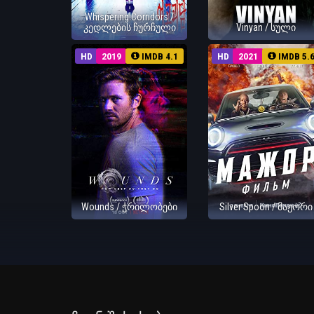
Whispering Corridors /
კედლების ჩურჩული
Vinyan / სული
HD
2019
IMDB 4.1
HD
2021
IMDB 5.
Wounds / ჭრილობები
Silver Spoon / მაჟორი