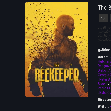
The 
ადამ კლ
კოდური 
ზრუნავდ
ერთპირ
ჟანრი:
Actor:
J
Hutcher
Redgrave
Diako
,
A
Georgia
,
Peter B
Brown
,
R
Pedro Mi
,
Baba Oy
Directo
Writer: