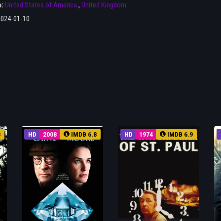
ა:
United States of America
,
United Kingdom
2024-01-10
8
HD
2008
IMDB 6.8
HD
1974
IMDB 6.9