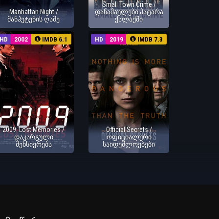
Small Town Crime /
Manhattan Night /
დანაშაულები პატარა
მანჰეტენის ღამე
ქალაქში
HD
2002
IMDB 6.1
HD
2019
IMDB 7.3
2009: Lost Memories /
Official Secrets /
დაკარგული
ოფიციალური
მეხსიერება
საიდუმლოებები