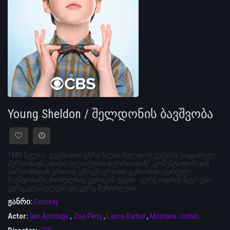
Young Sheldon / შელდონის ბავშვობა
1989 წელია, ვეცნობით ცხრა წლის შელდონ კუპერს, საყვარელ
პერსონაჟს „დიდი აფეთქების თეორიიდან“. კომენტატორ ჯიმ
პარსონსთან ერთად, ვმოგზაურობთ გენიოსის ადრეულ
ბავშვობაში, რომელსაც ვერავინ უგებს - ვერც ოჯახის წევრები,
ვერც კლასელები და ვერც მეზობლები.
ჟანრი:
Comedy
Actor:
Iain Armitage
,
Zoe Perry
,
Lance Barber
,
Montana Jordan