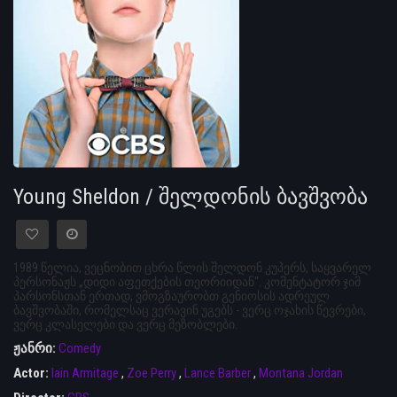
Young Sheldon / შელდონის ბავშვობა
1989 წელია, ვეცნობით ცხრა წლის შელდონ კუპერს, საყვარელ
პერსონაჟს „დიდი აფეთქების თეორიიდან“. კომენტატორ ჯიმ
პარსონსთან ერთად, ვმოგზაურობთ გენიოსის ადრეულ
ბავშვობაში, რომელსაც ვერავინ უგებს - ვერც ოჯახის წევრები,
ვერც კლასელები და ვერც მეზობლები.
ჟანრი:
Comedy
Actor:
Iain Armitage
,
Zoe Perry
,
Lance Barber
,
Montana Jordan