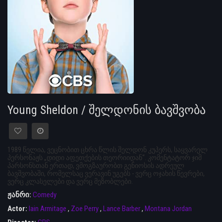
Young Sheldon / შელდონის ბავშვობა
1989 წელია, ვეცნობით ცხრა წლის შელდონ კუპერს, საყვარელ
პერსონაჟს „დიდი აფეთქების თეორიიდან“. კომენტატორ ჯიმ
პარსონსთან ერთად, ვმოგზაურობთ გენიოსის ადრეულ
ბავშვობაში, რომელსაც ვერავინ უგებს - ვერც ოჯახის წევრები,
ვერც კლასელები და ვერც მეზობლები.
ჟანრი:
Comedy
Actor:
Iain Armitage
,
Zoe Perry
,
Lance Barber
,
Montana Jordan