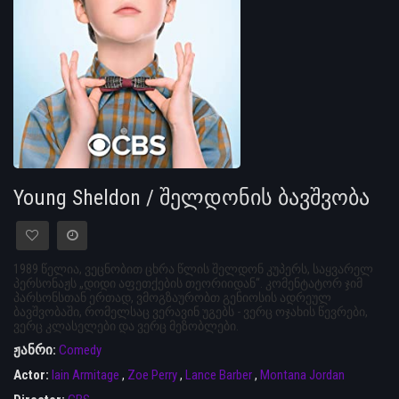
Young Sheldon / შელდონის ბავშვობა
1989 წელია, ვეცნობით ცხრა წლის შელდონ კუპერს, საყვარელ
პერსონაჟს „დიდი აფეთქების თეორიიდან“. კომენტატორ ჯიმ
პარსონსთან ერთად, ვმოგზაურობთ გენიოსის ადრეულ
ბავშვობაში, რომელსაც ვერავინ უგებს - ვერც ოჯახის წევრები,
ვერც კლასელები და ვერც მეზობლები.
ჟანრი:
Comedy
Actor:
Iain Armitage
,
Zoe Perry
,
Lance Barber
,
Montana Jordan