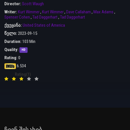
Director:
Scott Waugh
Writer:
Kurt Wimmer
,
Kurt Wimmer
,
Dave Callaham
,
Max Adams
,
Spenser Cohen
,
Tad Daggerhart
,
Tad Daggerhart
ქვეყანა:
United States of America
წელი:
2023-09-15
Duration:
103 Min
Quality:
HD
Rating:
0
6.534
Rating(1)
Ჩვენ Შესახებ