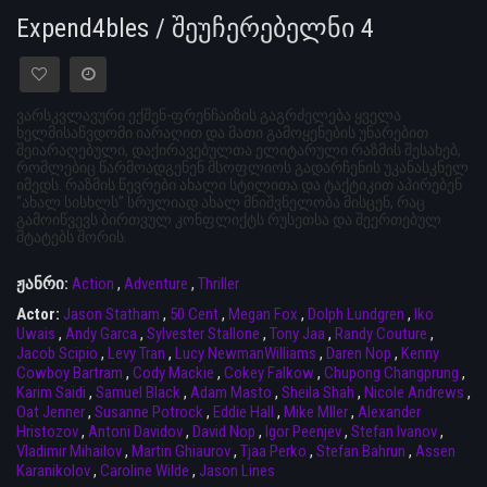
Expend4bles / შეუჩერებელნი 4
ვარსკვლავური ექშენ-ფრენჩაიზის გაგრძელება ყველა
ხელმისაწვდომი იარაღით და მათი გამოყენების უნარებით
შეიარაღებული, დაქირავებულთა ელიტარული რაზმის შესახებ,
რომლებიც წარმოადგენენ მსოფლიოს გადარჩენის უკანასკნელ
იმედს. რაზმის წევრები ახალი სტილითა და ტაქტიკით აპირებენ
“ახალ სისხლს” სრულიად ახალ მნიშვნელობა მისცენ, რაც
გამოიწვევს ბირთვულ კონფლიქტს რუსეთსა და შეერთებულ
შტატებს შორის.
ჟანრი:
Action
,
Adventure
,
Thriller
Actor:
Jason Statham
,
50 Cent
,
Megan Fox
,
Dolph Lundgren
,
Iko
Uwais
,
Andy Garca
,
Sylvester Stallone
,
Tony Jaa
,
Randy Couture
,
Jacob Scipio
,
Levy Tran
,
Lucy NewmanWilliams
,
Daren Nop
,
Kenny
Cowboy Bartram
,
Cody Mackie
,
Cokey Falkow
,
Chupong Changprung
,
Karim Saidi
,
Samuel Black
,
Adam Masto
,
Sheila Shah
,
Nicole Andrews
,
Oat Jenner
,
Susanne Potrock
,
Eddie Hall
,
Mike Mller
,
Alexander
Hristozov
,
Antoni Davidov
,
David Nop
,
Igor Peenjev
,
Stefan Ivanov
,
Vladimir Mihailov
,
Martin Ghiaurov
,
Tjaa Perko
,
Stefan Bahrun
,
Assen
Karanikolov
,
Caroline Wilde
,
Jason Lines