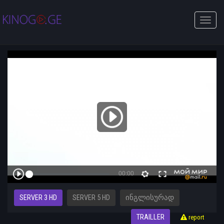
Toggle
naviga
SERVER 3 HD
SERVER 5 HD
ᲘᲜᲒᲚᲘᲡᲣᲠᲐᲓ
TRAILLER
report