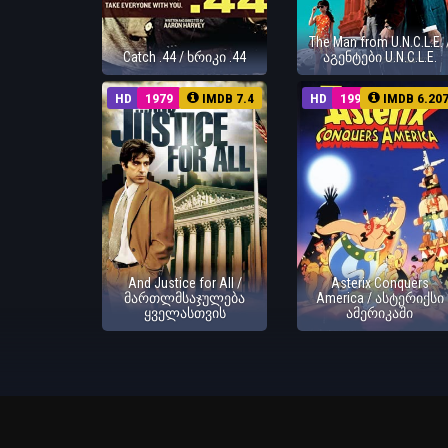
The Man from U.N.C.L.E. 
Catch .44 / ხრიკი .44
აგენტები U.N.C.L.E.
HD
1979
IMDB 7.4
HD
1994
IMDB 6.20
And Justice for All /
Asterix Conquers
მართლმსაჯულება
America / ასტერიქსი
ყველასთვის
ამერიკაში