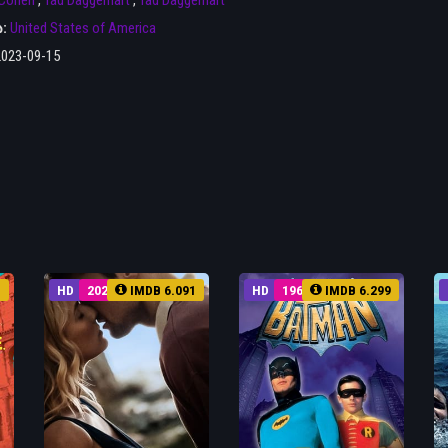
 Cohen
,
Tad Daggerhart
,
Tad Daggerhart
ა:
United States of America
2023-09-15
3
HD
2022
IMDB 6.091
HD
1966
IMDB 6.299