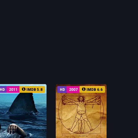
HD
2011
IMDB 5.8
HD
2007
IMDB 6.6