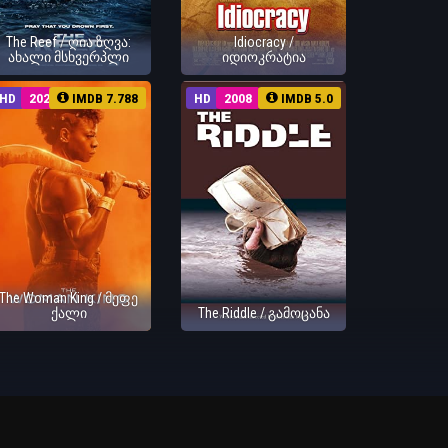
The Reef / ღია ზღვა:
Idiocracy /
ახალი მსხვერპლი
იდიოკრატია
HD
2022
IMDB 7.788
HD
2008
IMDB 5.0
The Woman King / მეფე
ქალი
The Riddle / გამოცანა