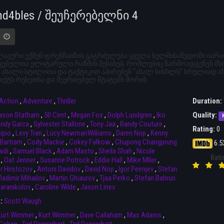
nd4bles / შეუჩერებელნი 4
ავური ექშენ-ფრენჩაიზის გაგრძელება ყველა ხელმისაწვდომი იარაღ
ვებულთა ელიტარული რაზმის შესახებ, რომლებიც წარმოადგენენ მსო
 ახალი სტილითა და ტაქტიკით აპირებენ “ახალ სისხლს” სრულიად ა
ქტს რუსეთსა და შეერთებულ შტატებს შორის.
Action
,
Adventure
,
Thriller
Duration:
ason Statham
,
50 Cent
,
Megan Fox
,
Dolph Lundgren
,
Iko
Quality:
ndy Garca
,
Sylvester Stallone
,
Tony Jaa
,
Randy Couture
,
Rating:
0
ipio
,
Levy Tran
,
Lucy NewmanWilliams
,
Daren Nop
,
Kenny
Bartram
,
Cody Mackie
,
Cokey Falkow
,
Chupong Changprung
6.5
idi
,
Samuel Black
,
Adam Masto
,
Sheila Shah
,
Nicole
Rati
,
Oat Jenner
,
Susanne Potrock
,
Eddie Hall
,
Mike Mller
,
r Hristozov
,
Antoni Davidov
,
David Nop
,
Igor Peenjev
,
Stefan
ladimir Mihailov
,
Martin Ghiaurov
,
Tjaa Perko
,
Stefan Bahrun
aranikolov
,
Caroline Wilde
,
Jason Lines
r:
Scott Waugh
Kurt Wimmer
,
Kurt Wimmer
,
Dave Callaham
,
Max Adams
,