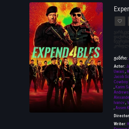
Expe
ვარსკვლ
დაქირა
წევრები
კონფლი
ჟანრი:
Actor:
J
Uwais
,
A
Jacob Sc
Cowboy 
,
Karim Sa
Andrews
Alexande
Ivanov
,
V
,
Assen K
Directo
Writer: