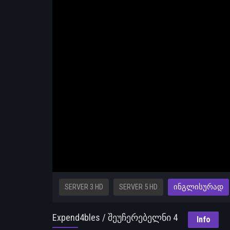
SERVER 3 HD
SERVER 5 HD
ᲘᲜᲒᲚᲘᲡᲣᲠᲐᲓ
Expend4bles / შეუჩერებელნი 4
Info