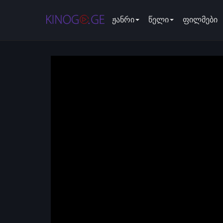
ჟანრი
წელი
ფილმები