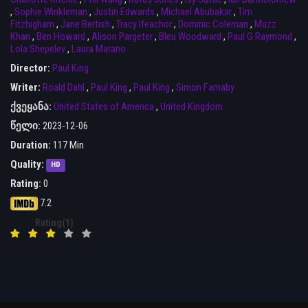
,
Sophie Winkleman
,
Justin Edwards
,
Michael Abubakar
,
Tim
Fitzhigham
,
Jane Bertish
,
Tracy Ifeachor
,
Dominic Coleman
,
Muzz
Khan
,
Ben Howard
,
Alison Pargeter
,
Bleu Woodward
,
Paul G Raymond
,
Lola Shepelev
,
Laura Marano
Director:
Paul King
Writer:
Roald Dahl
,
Paul King
,
Paul King
,
Simon Farnaby
ქვეყანა:
United States of America
,
United Kingdom
წელი:
2023-12-06
Duration:
117 Min
Quality:
HD
Rating:
0
7.2
Rating(1)