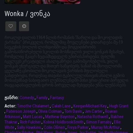
Wonka / ვონკა
როალდ დალის 1964 წლის რომანის “ჩარლი და შოკოლადის
ქარხანა” პრიკველი, რომელშიც მოვლენები ვითარდება მე-19
საუკუნის ბოლოს ლონდონში და მოგვითხრობს
გამოსასწორებელი სკოლის მოსწავლის ვილი ვონკას შესახებ,
რომელიც მკაცრ ზედამხედველს უპირისპირდება. ფილმი
იკვლევს კრეატიული ახალგაზრდა გამომგონებლის, ვილი
ვონკას ენერგიულ და მითურ საწყისებს, სანამ ის მსოფლიოში
ყველაზე ცნობილი შოკოლადის ქარხნის მფლობელი
გახდებოდა, როდესაც თავისი ტკბილეულისთვის ახალი გემოს
მოსაძებნად სახიფათო ლუმპალენდში მისი ერთ-ერთი პირველი
თავგადასავლების დროს პირველად შეხვდება უმპა-ლუმპასებს.
ჟანრი:
Comedy
,
Family
,
Fantasy
Actor:
Timothe Chalamet
,
Calah Lane
,
KeeganMichael Key
,
Hugh Grant
,
Paterson Joseph
,
Olivia Colman
,
Tom Davis
,
Jim Carter
,
Rowan
Atkinson
,
Matt Lucas
,
Mathew Baynton
,
Natasha Rothwell
,
Rakhee
Thakrar
,
Rich Fulcher
,
Kobna HoldbrookSmith
,
Simon Farnaby
,
Ellie
White
,
Sally Hawkins
,
Colin OBrien
,
Freya Parker
,
Murray McArthur
,
Charlotte Ritchie
,
Phil Wang
,
Rufus Jones
,
Isy Suttie
,
Ian Bartholomew