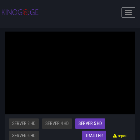
Toggle
naviga
SERVER 2 HD
SERVER 4 HD
SERVER 5 HD
SERVER 6 HD
TRAILLER
report