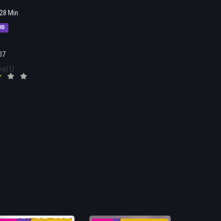
28 Min
HD
07
ng(1)