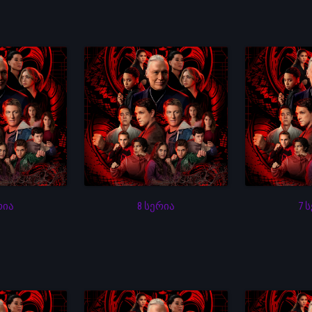
რია
8 სერია
7 