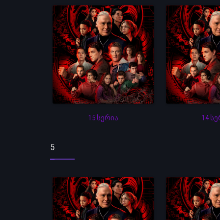
15 სერია
14 ს
5