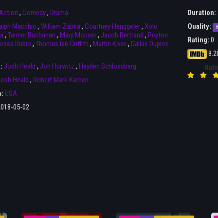
Action
,
Comedy
,
Drama
Duration:
alph Macchio
,
William Zabka
,
Courtney Henggeler
,
Xolo
Quality:
a
,
Tanner Buchanan
,
Mary Mouser
,
Jacob Bertrand
,
Peyton
Rating:
0
essa Rubio
,
Thomas Ian Griffith
,
Martin Kove
,
Dallas Dupree
8.2
r:
Josh Heald
,
Jon Hurwitz
,
Hayden Schlossberg
Rati
osh Heald
,
Robert Mark Kamen
ა:
USA
2018-05-02