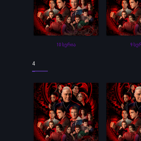
10 სერია
9 სე
4