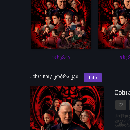
10 სერია
9 სე
Cobra Kai / კობრა კაი
Info
Cobr
მოქმედე
ფიქრობს
განხორც