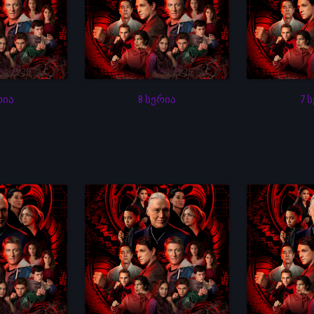
რია
8 სერია
7 