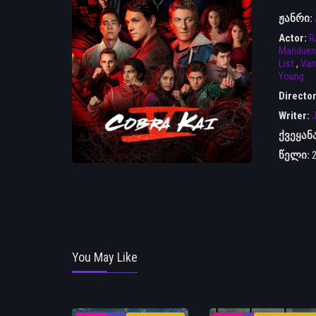
ჟანრი:
Actor:
R
Mariduen
List
,
Van
Young
Directo
Writer:
J
ქვეყან
წელი:
You May Like