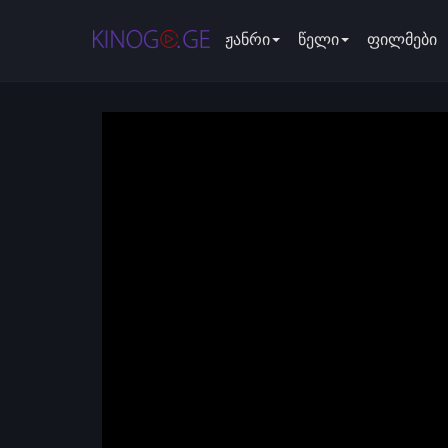
ჟანრი
წელი
ფილმები