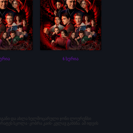
სერია
6 სერია
ულიგანი და ახლა ხელმოცარული ჯონი ლოურენსი
ტეს სკოლა -კობრა კაის- კვლავ გახსნა. ამ იდეის