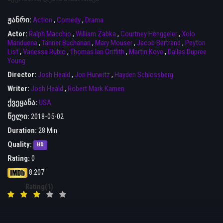
ჟანრი:
Action
,
Comedy
,
Drama
Actor:
Ralph Macchio
,
William Zabka
,
Courtney Henggeler
,
Xolo
Mariduena
,
Tanner Buchanan
,
Mary Mouser
,
Jacob Bertrand
,
Peyton
List
,
Vanessa Rubio
,
Thomas Ian Griffith
,
Martin Kove
,
Dallas Dupree
Young
Director:
Josh Heald
,
Jon Hurwitz
,
Hayden Schlossberg
Writer:
Josh Heald
,
Robert Mark Kamen
ქვეყანა:
USA
წელი:
2018-05-02
Duration:
28 Min
Quality:
HD
Rating:
0
8.207
Rating(1)