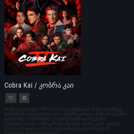
Cobra Kai / კობრა კაი
მოქმედება ხდება 1984 წლის მოვლენებიდან 30 წლის შემდეგ.
წარსულში ხულიგანი და ახლა ხელმოცარული ჯონი ლოურენსი
ფიქრობს, რომ ნორმალურ ცხოვრებაში დაბრუნების
ერთადერთი გზა არის კარატეს სკოლა -კობრა კაის- კვლავ
გახსნა. ამ იდეის განხორციელებისთვის იგი წარსულის
მეგობარს, დენის მიმართავს