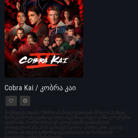
Cobra Kai / კობრა კაი
მოქმედება ხდება 1984 წლის მოვლენებიდან 30 წლის შემდეგ.
წარსულში ხულიგანი და ახლა ხელმოცარული ჯონი ლოურენსი
ფიქრობს, რომ ნორმალურ ცხოვრებაში დაბრუნების
ერთადერთი გზა არის კარატეს სკოლა -კობრა კაის- კვლავ
გახსნა. ამ იდეის განხორციელებისთვის იგი წარსულის
მეგობარს, დენის მიმართავს