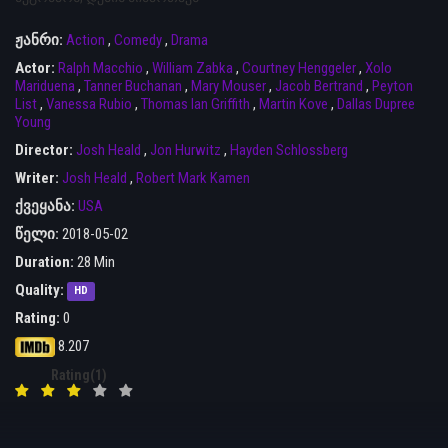
ჟანრი:
Action
,
Comedy
,
Drama
Actor:
Ralph Macchio
,
William Zabka
,
Courtney Henggeler
,
Xolo
Mariduena
,
Tanner Buchanan
,
Mary Mouser
,
Jacob Bertrand
,
Peyton
List
,
Vanessa Rubio
,
Thomas Ian Griffith
,
Martin Kove
,
Dallas Dupree
Young
Director:
Josh Heald
,
Jon Hurwitz
,
Hayden Schlossberg
Writer:
Josh Heald
,
Robert Mark Kamen
ქვეყანა:
USA
წელი:
2018-05-02
Duration:
28 Min
Quality:
HD
Rating:
0
8.207
Rating(1)