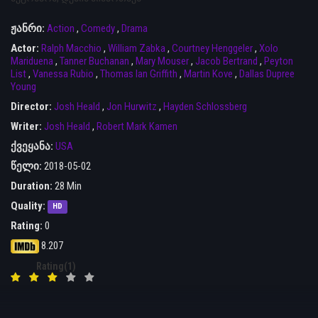
ჟანრი:
Action
,
Comedy
,
Drama
Actor:
Ralph Macchio
,
William Zabka
,
Courtney Henggeler
,
Xolo
Mariduena
,
Tanner Buchanan
,
Mary Mouser
,
Jacob Bertrand
,
Peyton
List
,
Vanessa Rubio
,
Thomas Ian Griffith
,
Martin Kove
,
Dallas Dupree
Young
Director:
Josh Heald
,
Jon Hurwitz
,
Hayden Schlossberg
Writer:
Josh Heald
,
Robert Mark Kamen
ქვეყანა:
USA
წელი:
2018-05-02
Duration:
28 Min
Quality:
HD
Rating:
0
8.207
Rating(1)