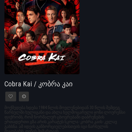
Cobra Kai / კობრა კაი
მოქმედება ხდება 1984 წლის მოვლენებიდან 30 წლის შემდეგ.
წარსულში ხულიგანი და ახლა ხელმოცარული ჯონი ლოურენსი
ფიქრობს, რომ ნორმალურ ცხოვრებაში დაბრუნების
ერთადერთი გზა არის კარატეს სკოლა -კობრა კაის- კვლავ
გახსნა. ამ იდეის განხორციელებისთვის იგი წარსულის
მეგობარს, დენის მიმართავს