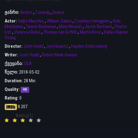
ჟანრი:
Action
,
Comedy
,
Drama
Actor:
Ralph Macchio
,
William Zabka
,
Courtney Henggeler
,
Xolo
Mariduena
,
Tanner Buchanan
,
Mary Mouser
,
Jacob Bertrand
,
Peyton
List
,
Vanessa Rubio
,
Thomas Ian Griffith
,
Martin Kove
,
Dallas Dupree
Young
Director:
Josh Heald
,
Jon Hurwitz
,
Hayden Schlossberg
Writer:
Josh Heald
,
Robert Mark Kamen
ქვეყანა:
USA
წელი:
2018-05-02
Duration:
28 Min
Quality:
HD
Rating:
0
8.207
Rating(1)