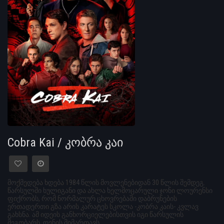
Cobra Kai / კობრა კაი
მოქმედება ხდება 1984 წლის მოვლენებიდან 30 წლის შემდეგ.
წარსულში ხულიგანი და ახლა ხელმოცარული ჯონი ლოურენსი
ფიქრობს, რომ ნორმალურ ცხოვრებაში დაბრუნების
ერთადერთი გზა არის კარატეს სკოლა -კობრა კაის- კვლავ
გახსნა. ამ იდეის განხორციელებისთვის იგი წარსულის
მეგობარს, დენის მიმართავს