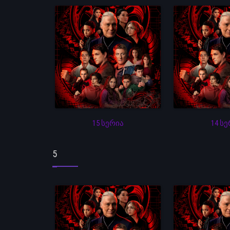
15 სერია
14 ს
5