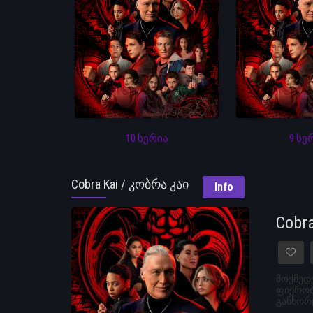
10 სერია
9 სე
Cobra Kai / კობრა კაი
Info
Cobr
მოქმედე
ფიქრობს
განხორც