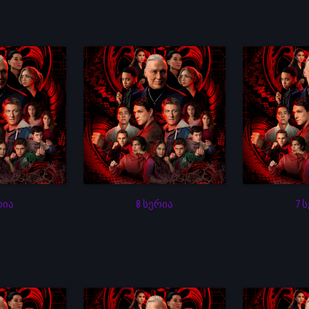
რია
8 სერია
7 