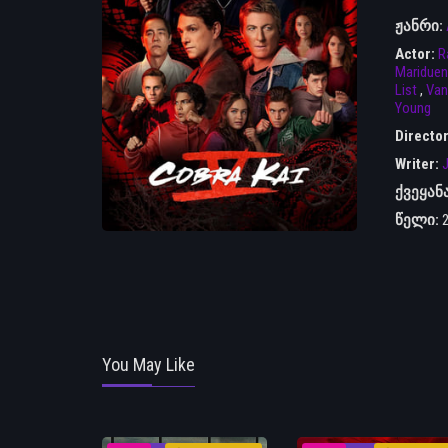
ჟანრი:
Actor:
R
Mariduen
List
,
Van
Young
Directo
Writer:
J
ქვეყან
წელი:
You May Like