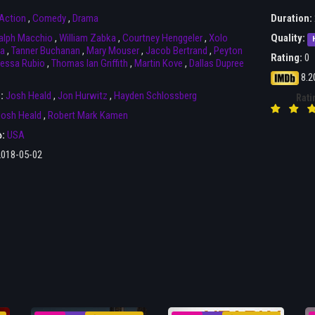
Action
,
Comedy
,
Drama
Duration:
alph Macchio
,
William Zabka
,
Courtney Henggeler
,
Xolo
Quality:
a
,
Tanner Buchanan
,
Mary Mouser
,
Jacob Bertrand
,
Peyton
Rating:
0
essa Rubio
,
Thomas Ian Griffith
,
Martin Kove
,
Dallas Dupree
8.2
r:
Josh Heald
,
Jon Hurwitz
,
Hayden Schlossberg
Rati
osh Heald
,
Robert Mark Kamen
ა:
USA
2018-05-02