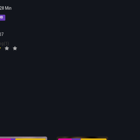
28 Min
HD
07
ng(1)