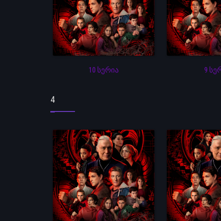
10 სერია
9 სე
4