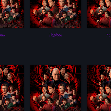
რია
8 სერია
7 