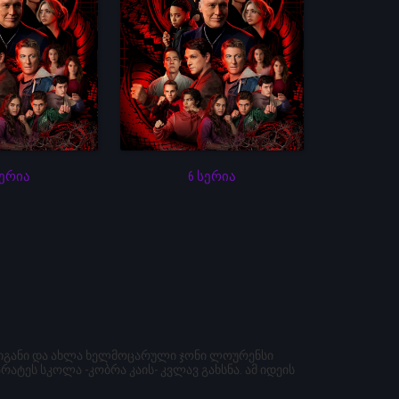
სერია
6 სერია
ულიგანი და ახლა ხელმოცარული ჯონი ლოურენსი
ტეს სკოლა -კობრა კაის- კვლავ გახსნა. ამ იდეის