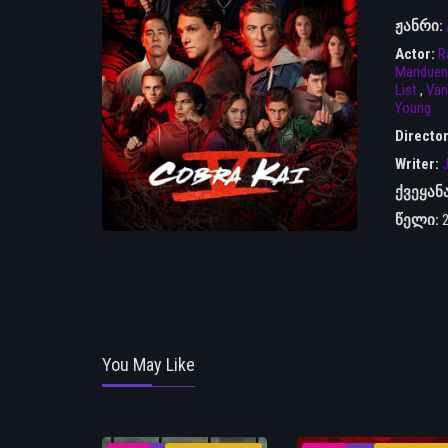
ჟანრი:
Actor:
R
Mariduen
List
,
Van
Young
Directo
Writer:
J
ქვეყან
წელი:
You May Like