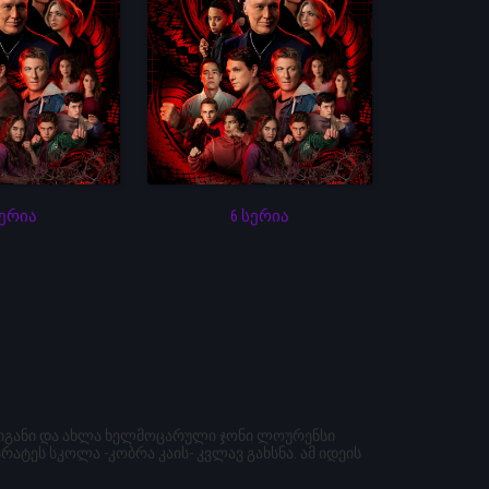
სერია
6 სერია
ულიგანი და ახლა ხელმოცარული ჯონი ლოურენსი
ტეს სკოლა -კობრა კაის- კვლავ გახსნა. ამ იდეის