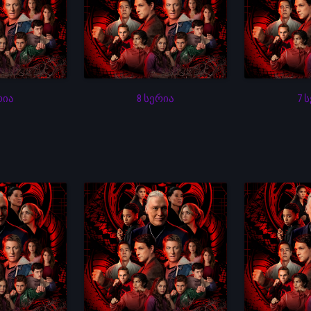
რია
8 სერია
7 