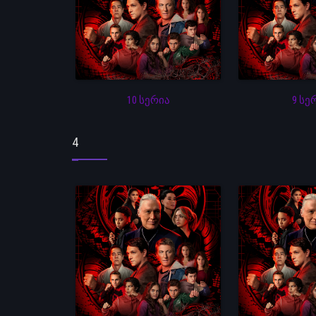
10 სერია
9 სე
4