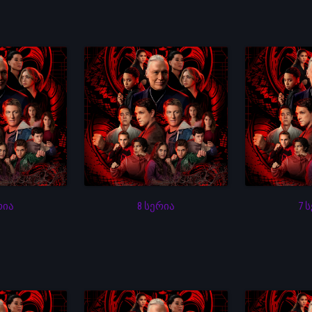
რია
8 სერია
7 