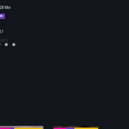
28 Min
HD
07
ng(1)