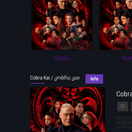
10 სერია
9 სე
Cobra Kai / კობრა კაი
Info
Cobr
მოქმედე
ფიქრობს
განხორც