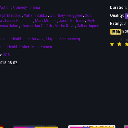
Action
,
Comedy
,
Drama
Duration:
alph Macchio
,
William Zabka
,
Courtney Henggeler
,
Xolo
Quality:
a
,
Tanner Buchanan
,
Mary Mouser
,
Jacob Bertrand
,
Peyton
Rating:
0
essa Rubio
,
Thomas Ian Griffith
,
Martin Kove
,
Dallas Dupree
8.2
r:
Josh Heald
,
Jon Hurwitz
,
Hayden Schlossberg
Rati
osh Heald
,
Robert Mark Kamen
ა:
USA
2018-05-02