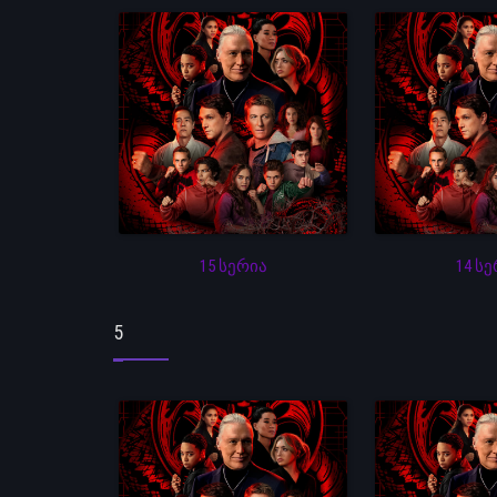
15 სერია
14 ს
5