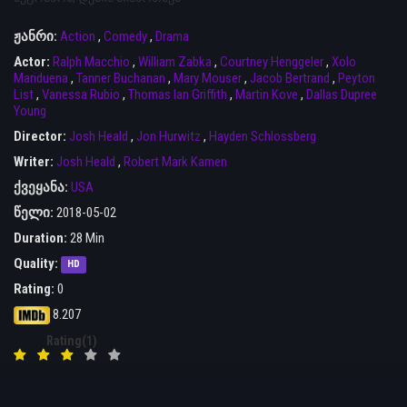
ჟანრი:
Action
,
Comedy
,
Drama
Actor:
Ralph Macchio
,
William Zabka
,
Courtney Henggeler
,
Xolo
Mariduena
,
Tanner Buchanan
,
Mary Mouser
,
Jacob Bertrand
,
Peyton
List
,
Vanessa Rubio
,
Thomas Ian Griffith
,
Martin Kove
,
Dallas Dupree
Young
Director:
Josh Heald
,
Jon Hurwitz
,
Hayden Schlossberg
Writer:
Josh Heald
,
Robert Mark Kamen
ქვეყანა:
USA
წელი:
2018-05-02
Duration:
28 Min
Quality:
HD
Rating:
0
8.207
Rating(1)