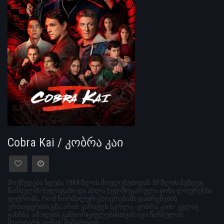
Cobra Kai / კობრა კაი
მოქმედება ხდება 1984 წლის მოვლენებიდან 30 წლის შემდეგ.
წარსულში ხულიგანი და ახლა ხელმოცარული ჯონი ლოურენსი
ფიქრობს, რომ ნორმალურ ცხოვრებაში დაბრუნების
ერთადერთი გზა არის კარატეს სკოლა -კობრა კაის- კვლავ
გახსნა. ამ იდეის განხორციელებისთვის იგი წარსულის
მეგობარს, დენის მიმართავს