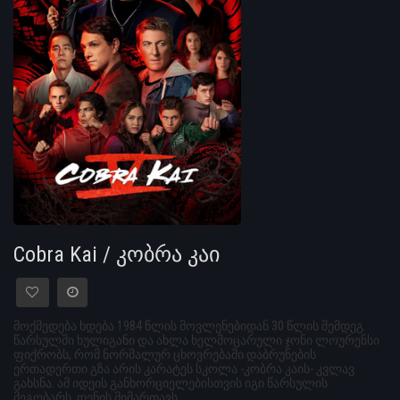
Cobra Kai / კობრა კაი
მოქმედება ხდება 1984 წლის მოვლენებიდან 30 წლის შემდეგ.
წარსულში ხულიგანი და ახლა ხელმოცარული ჯონი ლოურენსი
ფიქრობს, რომ ნორმალურ ცხოვრებაში დაბრუნების
ერთადერთი გზა არის კარატეს სკოლა -კობრა კაის- კვლავ
გახსნა. ამ იდეის განხორციელებისთვის იგი წარსულის
მეგობარს, დენის მიმართავს