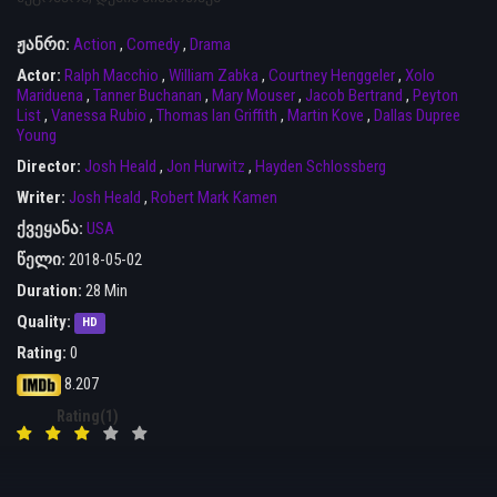
ჟანრი:
Action
,
Comedy
,
Drama
Actor:
Ralph Macchio
,
William Zabka
,
Courtney Henggeler
,
Xolo
Mariduena
,
Tanner Buchanan
,
Mary Mouser
,
Jacob Bertrand
,
Peyton
List
,
Vanessa Rubio
,
Thomas Ian Griffith
,
Martin Kove
,
Dallas Dupree
Young
Director:
Josh Heald
,
Jon Hurwitz
,
Hayden Schlossberg
Writer:
Josh Heald
,
Robert Mark Kamen
ქვეყანა:
USA
წელი:
2018-05-02
Duration:
28 Min
Quality:
HD
Rating:
0
8.207
Rating(1)