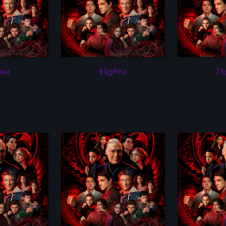
რია
8 სერია
7 