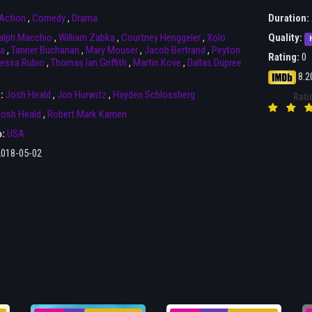
Action
,
Comedy
,
Drama
Duration:
alph Macchio
,
William Zabka
,
Courtney Henggeler
,
Xolo
Quality:
a
,
Tanner Buchanan
,
Mary Mouser
,
Jacob Bertrand
,
Peyton
Rating:
0
essa Rubio
,
Thomas Ian Griffith
,
Martin Kove
,
Dallas Dupree
8.2
r:
Josh Heald
,
Jon Hurwitz
,
Hayden Schlossberg
Rati
osh Heald
,
Robert Mark Kamen
ა:
USA
2018-05-02