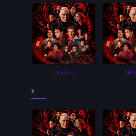
15 სერია
14 ს
5