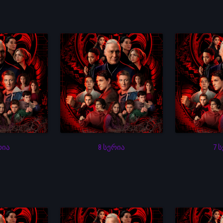
რია
8 სერია
7 