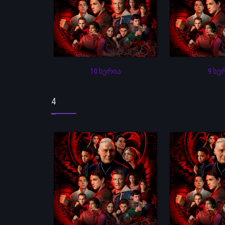
10 სერია
9 სე
4