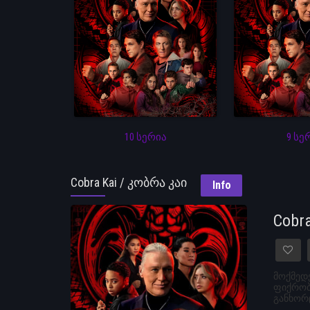
10 სერია
9 სე
Cobra Kai / კობრა კაი
Info
Cobr
მოქმედე
ფიქრობს
განხორც