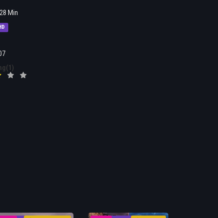
28 Min
HD
07
ng(1)