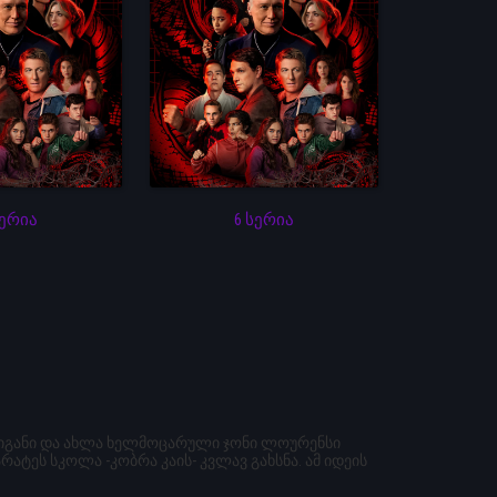
სერია
6 სერია
ულიგანი და ახლა ხელმოცარული ჯონი ლოურენსი
ტეს სკოლა -კობრა კაის- კვლავ გახსნა. ამ იდეის