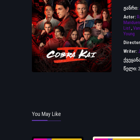
ჟანრი:
Actor:
R
Mariduen
List
,
Van
Young
Directo
Writer:
J
ქვეყან
წელი:
You May Like