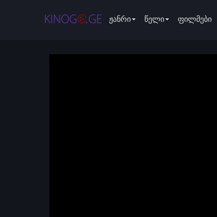
ჟანრი
წელი
ფილმები