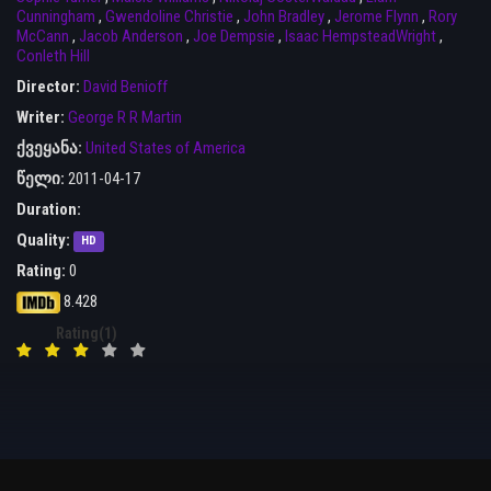
Cunningham
,
Gwendoline Christie
,
John Bradley
,
Jerome Flynn
,
Rory
McCann
,
Jacob Anderson
,
Joe Dempsie
,
Isaac HempsteadWright
,
Conleth Hill
Director:
David Benioff
Writer:
George R R Martin
ქვეყანა:
United States of America
წელი:
2011-04-17
Duration:
Quality:
HD
Rating:
0
8.428
Rating(1)