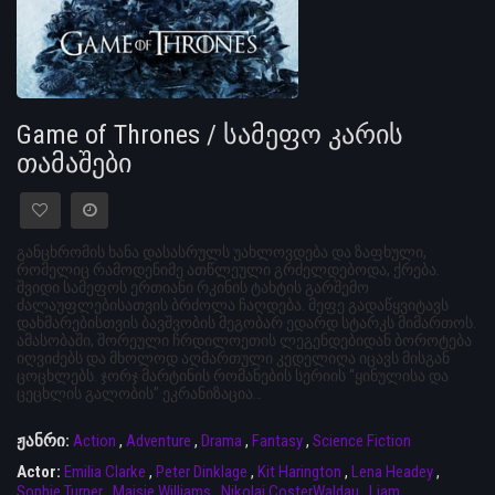
Game of Thrones / სამეფო კარის
თამაშები
განცხრომის ხანა დასასრულს უახლოვდება და ზაფხული,
რომელიც რამოდენიმე ათწლეული გრძელდებოდა, ქრება.
შვიდი სამეფოს ერთიანი რკინის ტახტის გარშემო
ძალაუფლებისათვის ბრძოლა ჩაღდება. მეფე გადაწყვიტავს
დახმარებისთვის ბავშვობის მეგობარ ედარდ სტარკს მიმართოს.
ამასობაში, შორეული ჩრდილოეთის ლეგენდებიდან ბოროტება
იღვიძებს და მხოლოდ აღმართული კედელიღა იცავს მისგან
ცოცხლებს. ჯორჯ მარტინის რომანების სერიის “ყინულისა და
ცეცხლის გალობის” ეკრანიზაცია…
ჟანრი:
Action
,
Adventure
,
Drama
,
Fantasy
,
Science Fiction
Actor:
Emilia Clarke
,
Peter Dinklage
,
Kit Harington
,
Lena Headey
,
Sophie Turner
,
Maisie Williams
,
Nikolaj CosterWaldau
,
Liam