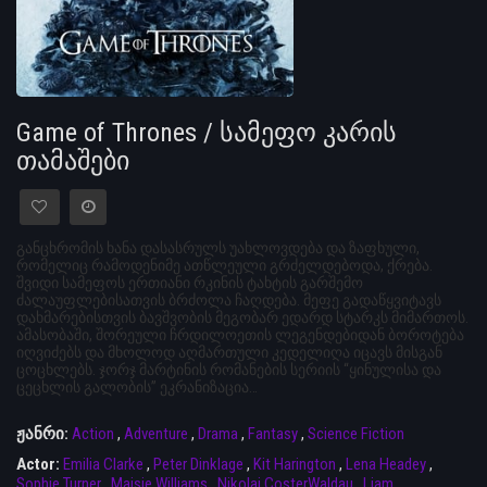
Game of Thrones / სამეფო კარის
თამაშები
განცხრომის ხანა დასასრულს უახლოვდება და ზაფხული,
რომელიც რამოდენიმე ათწლეული გრძელდებოდა, ქრება.
შვიდი სამეფოს ერთიანი რკინის ტახტის გარშემო
ძალაუფლებისათვის ბრძოლა ჩაღდება. მეფე გადაწყვიტავს
დახმარებისთვის ბავშვობის მეგობარ ედარდ სტარკს მიმართოს.
ამასობაში, შორეული ჩრდილოეთის ლეგენდებიდან ბოროტება
იღვიძებს და მხოლოდ აღმართული კედელიღა იცავს მისგან
ცოცხლებს. ჯორჯ მარტინის რომანების სერიის “ყინულისა და
ცეცხლის გალობის” ეკრანიზაცია…
ჟანრი:
Action
,
Adventure
,
Drama
,
Fantasy
,
Science Fiction
Actor:
Emilia Clarke
,
Peter Dinklage
,
Kit Harington
,
Lena Headey
,
Sophie Turner
,
Maisie Williams
,
Nikolaj CosterWaldau
,
Liam