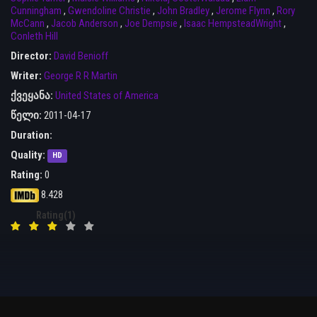
Cunningham
,
Gwendoline Christie
,
John Bradley
,
Jerome Flynn
,
Rory
McCann
,
Jacob Anderson
,
Joe Dempsie
,
Isaac HempsteadWright
,
Conleth Hill
Director:
David Benioff
Writer:
George R R Martin
ქვეყანა:
United States of America
წელი:
2011-04-17
Duration:
Quality:
HD
Rating:
0
8.428
Rating(1)