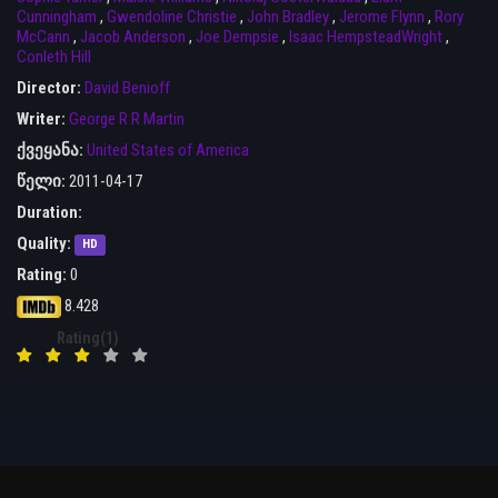
Cunningham
,
Gwendoline Christie
,
John Bradley
,
Jerome Flynn
,
Rory
McCann
,
Jacob Anderson
,
Joe Dempsie
,
Isaac HempsteadWright
,
Conleth Hill
Director:
David Benioff
Writer:
George R R Martin
ქვეყანა:
United States of America
წელი:
2011-04-17
Duration:
Quality:
HD
Rating:
0
8.428
Rating(1)