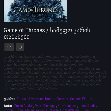
Game of Thrones / სამეფო კარის
თამაშები
განცხრომის ხანა დასასრულს უახლოვდება და ზაფხული,
რომელიც რამოდენიმე ათწლეული გრძელდებოდა, ქრება.
შვიდი სამეფოს ერთიანი რკინის ტახტის გარშემო
ძალაუფლებისათვის ბრძოლა ჩაღდება. მეფე გადაწყვიტავს
დახმარებისთვის ბავშვობის მეგობარ ედარდ სტარკს მიმართოს.
ამასობაში, შორეული ჩრდილოეთის ლეგენდებიდან ბოროტება
იღვიძებს და მხოლოდ აღმართული კედელიღა იცავს მისგან
ცოცხლებს. ჯორჯ მარტინის რომანების სერიის “ყინულისა და
ცეცხლის გალობის” ეკრანიზაცია…
ჟანრი:
Action
,
Adventure
,
Drama
,
Fantasy
,
Science Fiction
Actor:
Emilia Clarke
,
Peter Dinklage
,
Kit Harington
,
Lena Headey
,
Sophie Turner
,
Maisie Williams
,
Nikolaj CosterWaldau
,
Liam