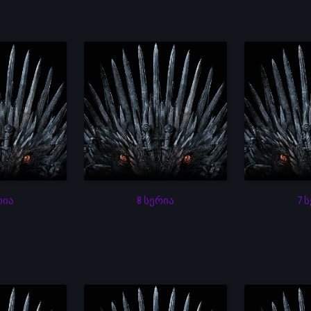
რია
8 სერია
7 