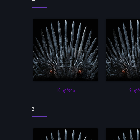
10 სერია
9 სე
3