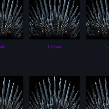
რია
8 სერია
7 