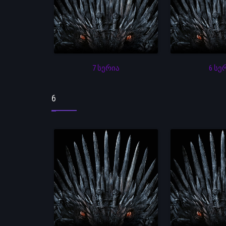
7 სერია
6 სე
6