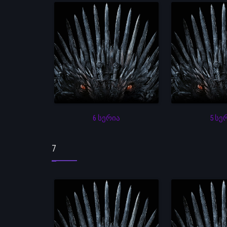
6 სერია
5 სე
7