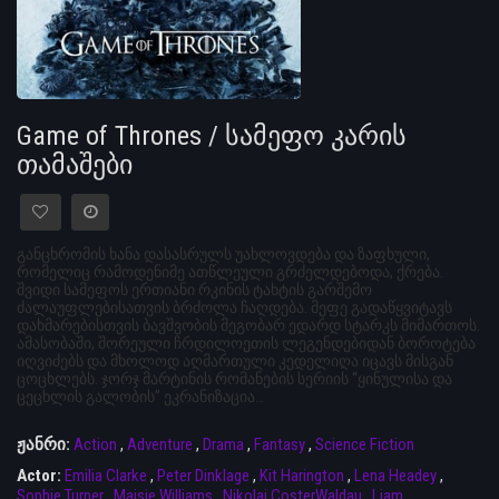
Game of Thrones / სამეფო კარის
თამაშები
განცხრომის ხანა დასასრულს უახლოვდება და ზაფხული,
რომელიც რამოდენიმე ათწლეული გრძელდებოდა, ქრება.
შვიდი სამეფოს ერთიანი რკინის ტახტის გარშემო
ძალაუფლებისათვის ბრძოლა ჩაღდება. მეფე გადაწყვიტავს
დახმარებისთვის ბავშვობის მეგობარ ედარდ სტარკს მიმართოს.
ამასობაში, შორეული ჩრდილოეთის ლეგენდებიდან ბოროტება
იღვიძებს და მხოლოდ აღმართული კედელიღა იცავს მისგან
ცოცხლებს. ჯორჯ მარტინის რომანების სერიის “ყინულისა და
ცეცხლის გალობის” ეკრანიზაცია…
ჟანრი:
Action
,
Adventure
,
Drama
,
Fantasy
,
Science Fiction
Actor:
Emilia Clarke
,
Peter Dinklage
,
Kit Harington
,
Lena Headey
,
Sophie Turner
,
Maisie Williams
,
Nikolaj CosterWaldau
,
Liam