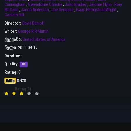
Cunningham
,
Gwendoline Christie
,
John Bradley
,
Jerome Flynn
,
Rory
McCann
,
Jacob Anderson
,
Joe Dempsie
,
Isaac HempsteadWright
,
Conleth Hill
Director:
David Benioff
Writer:
George R R Martin
ქვეყანა:
United States of America
წელი:
2011-04-17
Duration:
Quality:
HD
Rating:
0
8.428
Rating(1)