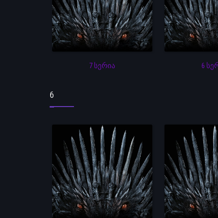
7 სერია
6 სე
6