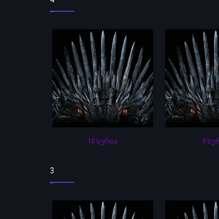
10 სერია
9 სე
3