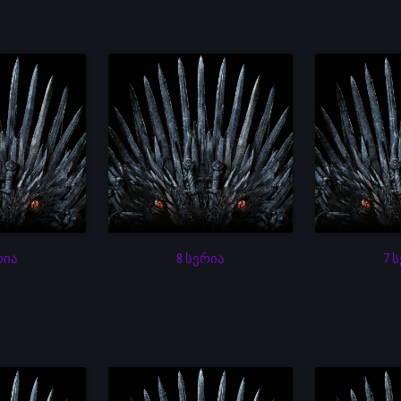
რია
8 სერია
7 