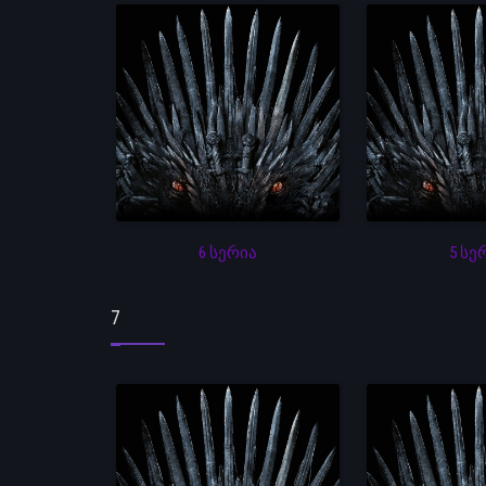
6 სერია
5 სე
7