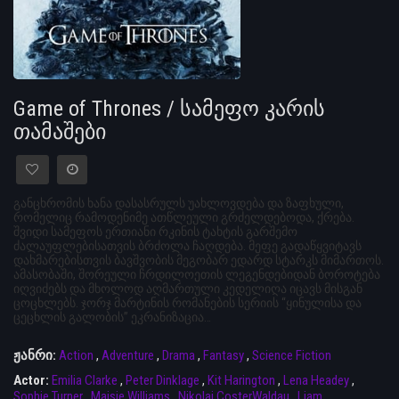
Game of Thrones / სამეფო კარის
თამაშები
განცხრომის ხანა დასასრულს უახლოვდება და ზაფხული,
რომელიც რამოდენიმე ათწლეული გრძელდებოდა, ქრება.
შვიდი სამეფოს ერთიანი რკინის ტახტის გარშემო
ძალაუფლებისათვის ბრძოლა ჩაღდება. მეფე გადაწყვიტავს
დახმარებისთვის ბავშვობის მეგობარ ედარდ სტარკს მიმართოს.
ამასობაში, შორეული ჩრდილოეთის ლეგენდებიდან ბოროტება
იღვიძებს და მხოლოდ აღმართული კედელიღა იცავს მისგან
ცოცხლებს. ჯორჯ მარტინის რომანების სერიის “ყინულისა და
ცეცხლის გალობის” ეკრანიზაცია…
ჟანრი:
Action
,
Adventure
,
Drama
,
Fantasy
,
Science Fiction
Actor:
Emilia Clarke
,
Peter Dinklage
,
Kit Harington
,
Lena Headey
,
Sophie Turner
,
Maisie Williams
,
Nikolaj CosterWaldau
,
Liam