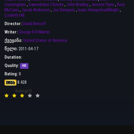
Cunningham
,
Gwendoline Christie
,
John Bradley
,
Jerome Flynn
,
Rory
McCann
,
Jacob Anderson
,
Joe Dempsie
,
Isaac HempsteadWright
,
Conleth Hill
Director:
David Benioff
Writer:
George R R Martin
ქვეყანა:
United States of America
წელი:
2011-04-17
Duration:
Quality:
HD
Rating:
0
8.428
Rating(1)