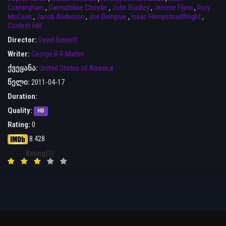
Cunningham
,
Gwendoline Christie
,
John Bradley
,
Jerome Flynn
,
Rory
McCann
,
Jacob Anderson
,
Joe Dempsie
,
Isaac HempsteadWright
,
Conleth Hill
Director:
David Benioff
Writer:
George R R Martin
ქვეყანა:
United States of America
წელი:
2011-04-17
Duration:
Quality:
HD
Rating:
0
8.428
Rating(1)