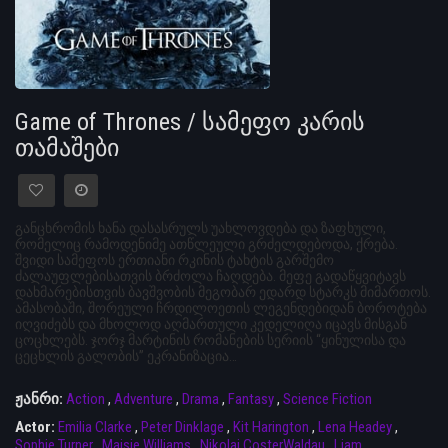
Game of Thrones / სამეფო კარის
თამაშები
განცხრომის ხანა დასასრულს უახლოვდება და ზაფხული,
რომელიც რამოდენიმე ათწლეული გრძელდებოდა, ქრება.
შვიდი სამეფოს ერთიანი რკინის ტახტის გარშემო
ძალაუფლებისათვის ბრძოლა ჩაღდება. მეფე გადაწყვიტავს
დახმარებისთვის ბავშვობის მეგობარ ედარდ სტარკს მიმართოს.
ამასობაში, შორეული ჩრდილოეთის ლეგენდებიდან ბოროტება
იღვიძებს და მხოლოდ აღმართული კედელიღა იცავს მისგან
ცოცხლებს. ჯორჯ მარტინის რომანების სერიის “ყინულისა და
ცეცხლის გალობის” ეკრანიზაცია…
ჟანრი:
Action
,
Adventure
,
Drama
,
Fantasy
,
Science Fiction
Actor:
Emilia Clarke
,
Peter Dinklage
,
Kit Harington
,
Lena Headey
,
Sophie Turner
,
Maisie Williams
,
Nikolaj CosterWaldau
,
Liam