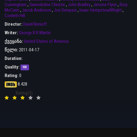
Cunningham
,
Gwendoline Christie
,
John Bradley
,
Jerome Flynn
,
Rory
McCann
,
Jacob Anderson
,
Joe Dempsie
,
Isaac HempsteadWright
,
Conleth Hill
Director:
David Benioff
Writer:
George R R Martin
ქვეყანა:
United States of America
წელი:
2011-04-17
Duration:
Quality:
HD
Rating:
0
8.428
Rating(1)