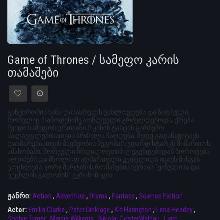
Game of Thrones / სამეფო კარის
თამაშები
განცხრომის ხანა დასასრულს უახლოვდება და ზაფხული,
რომელიც რამოდენიმე ათწლეული გრძელდებოდა, ქრება.
შვიდი სამეფოს ერთიანი რკინის ტახტის გარშემო
ძალაუფლებისათვის ბრძოლა ჩაღდება. მეფე გადაწყვიტავს
დახმარებისთვის ბავშვობის მეგობარ ედარდ სტარკს მიმართოს.
ამასობაში, შორეული ჩრდილოეთის ლეგენდებიდან ბოროტება
იღვიძებს და მხოლოდ აღმართული კედელიღა იცავს მისგან
ცოცხლებს. ჯორჯ მარტინის რომანების სერიის “ყინულისა და
ცეცხლის გალობის” ეკრანიზაცია…
ჟანრი:
Action
,
Adventure
,
Drama
,
Fantasy
,
Science Fiction
Actor:
Emilia Clarke
,
Peter Dinklage
,
Kit Harington
,
Lena Headey
,
Sophie Turner
,
Maisie Williams
,
Nikolaj CosterWaldau
,
Liam